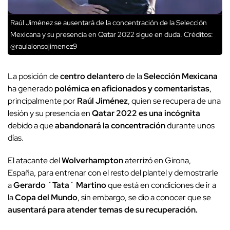
Raúl Jiménez se ausentará de la concentración de la Selección
Mexicana y su presencia en Qatar 2022 sigue en duda.
Créditos:
@raulalonsojimenez9
La posición de
centro delantero
de la
Selección Mexicana
ha generado
polémica en aficionados y comentaristas
,
principalmente por
Raúl Jiménez
, quien se recupera de una
lesión y su presencia en
Qatar 2022 es una incógnita
debido a que
abandonará la concentración
durante unos
días.
El atacante del
Wolverhampton
aterrizó en Girona,
España, para entrenar con el resto del plantel y demostrarle
a
Gerardo ´Tata´ Martino
que está en condiciones de ir a
la
Copa del Mundo
, sin embargo, se dio a conocer que se
ausentará para atender temas de su recuperación.