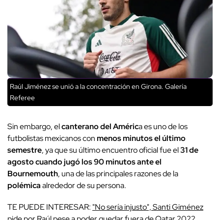
Raúl Jiménez se unió a la concentración en Girona. Galería
Referee
Sin embargo, el
canterano del Améric
a es uno de los
futbolistas mexicanos con
menos minutos el último
semestre
, ya que su último encuentro oficial fue el
31 de
agosto cuando jugó los 90 minutos ante el
Bournemouth
, una de las principales razones de la
polémica
alrededor de su persona.
TE PUEDE INTERESAR:
"No sería injusto", Santi Giménez
pide por Raúl pese a poder quedar fuera de Qatar 2022