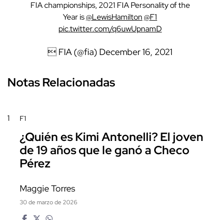
FIA championships, 2021 FIA Personality of the
Year is
@LewisHamilton
@F1
pic.twitter.com/q6uwUpnamD
 FIA (@fia)
December 16, 2021
Notas Relacionadas
1
F1
¿Quién es Kimi Antonelli? El joven
de 19 años que le ganó a Checo
Pérez
Maggie Torres
30 de marzo de 2026