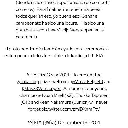
(donde) nadie tuvo la oportunidad (de competir
con ellos). Para finalmente tener una pelea,
todos querían eso, yo quería eso. Ganar el
campeonato ha sido una locura... Ha sido una
gran batalla con Lewis", dijo Verstappen en la
ceremonia.
El piloto neerlandés también ayudó en la ceremonia al
entregar uno de los tres títulos de karting de la FIA.
#FIAPrizeGiving2021
- To present the
@fiakarting
prizes welcome
@MassaFelipe19
and
@Max33Verstappen
. A moment, our young
champions Noah Milell (KZ), Tuukka Taponen
(OK) and Kean Nakamura (Junior) will never
forget
pic.twitter.com/zmiDXnmPtV
 FIA (@fia)
December 16, 2021