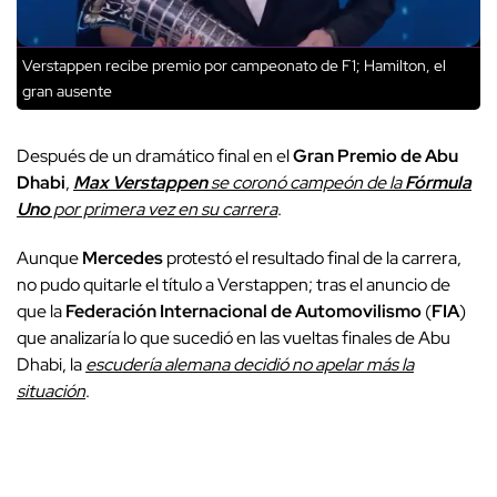
Verstappen recibe premio por campeonato de F1; Hamilton, el
gran ausente
Después de un dramático final en el
Gran Premio de Abu
Dhabi
,
Max Verstappen
se coronó campeón de la
Fórmula
Uno
por primera vez en su carrera
.
Aunque
Mercedes
protestó el resultado final de la carrera,
no pudo quitarle el título a Verstappen; tras el anuncio de
que la
Federación Internacional de Automovilismo
(
FIA
)
que analizaría lo que sucedió en las vueltas finales de Abu
Dhabi, la
escudería alemana decidió no apelar más la
situación
.