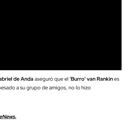
abriel de Anda
aseguró que el
'Burro' van Rankin
es
besado a su grupo de amigos, no lo hizo
leNews.