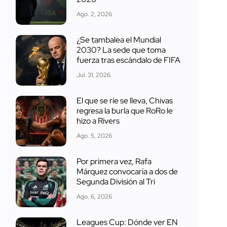
Ago. 2, 2026
¿Se tambalea el Mundial
2030? La sede que toma
fuerza tras escándalo de FIFA
Jul. 31, 2026
El que se ríe se lleva, Chivas
regresa la burla que RoRo le
hizo a Rivers
Ago. 5, 2026
Por primera vez, Rafa
Márquez convocaría a dos de
Segunda División al Tri
Ago. 6, 2026
Leagues Cup: Dónde ver EN