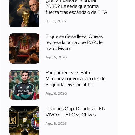
¿Se tambalea el Mundial
2030? La sede que toma
fuerza tras escándalo de FIFA
Jul. 31, 2026
El que se ríe se lleva, Chivas
regresa la burla que RoRo le
hizo a Rivers
Ago. 5, 2026
Por primera vez, Rafa
Márquez convocaría a dos de
Segunda División al Tri
Ago. 6, 2026
Leagues Cup: Dónde ver EN
VIVO el LAFC vs Chivas
Ago. 5, 2026