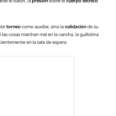
ede el balón, la
presión
sobre el
cuerpo técnico
este
torneo
como auxiliar, sino la
validación
de su
i las cosas marchan mal en la cancha, la guillotina
ientemente en la sala de espera.