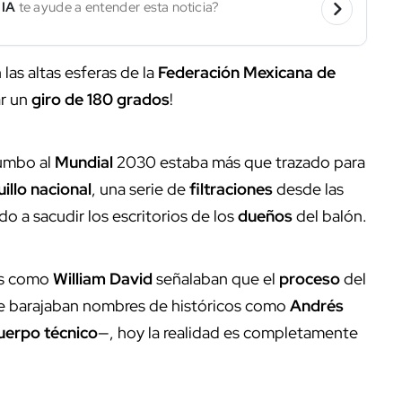
 IA
te ayude a entender esta noticia?
las altas esferas de la
Federación Mexicana de
ar un
giro de 180 grados
!
umbo al
Mundial
2030 estaba más que trazado para
illo nacional
, una serie de
filtraciones
desde las
o a sacudir los escritorios de los
dueños
del balón.
tas como
William David
señalaban que el
proceso
del
se barajaban nombres de históricos como
Andrés
uerpo técnico
—, hoy la realidad es completamente