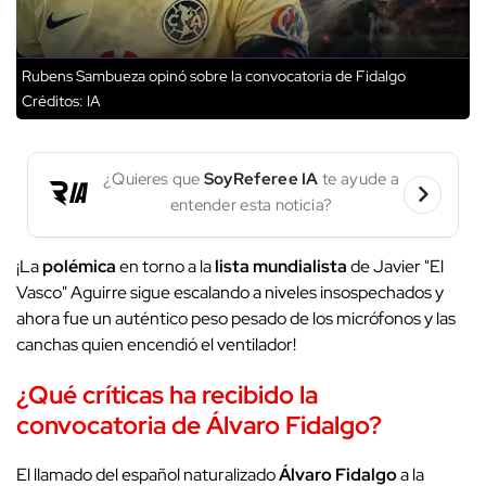
Rubens Sambueza opinó sobre la convocatoria de Fidalgo
Créditos: IA
¿Quieres que
SoyReferee IA
te ayude a
entender esta noticia?
¡La
polémica
en torno a la
lista mundialista
de Javier "El
Vasco" Aguirre sigue escalando a niveles insospechados y
ahora fue un auténtico peso pesado de los micrófonos y las
canchas quien encendió el ventilador!
¿Qué críticas ha recibido la
convocatoria de Álvaro Fidalgo?
El llamado del español naturalizado
Álvaro Fidalgo
a la