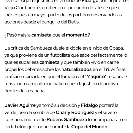
"Vasco" Aguirre justificó el llamado de
Fidalgo
por jugar en el
Viejo Continente, omitiendo el pequeño detalle de que el
ibérico pasa la mayor parte de los partidos observando las
acciones desde el banquillo del Betis.
¿Pesó más la
camiseta
que el
momento
?
La crítica de Sambueza duele el doble en el nido de Coapa,
ya que proviene de un futbolista que sabe perfectamente lo
que es sudar esa
camiseta
y que también vivió en carne
propia los debates sobre los
naturalizados
en el
Tri
. Al final,
la afición coincide en que el llamado del "
Maguito
" responde
más a una campaña mediática que a la justicia deportiva
dentro de la cancha.
Javier Aguirre
ya tomó su decisión y
Fidalgo
portará la
verde, pero la sombra de
Charly Rodríguez
y el severo
cuestionamiento de
Rubens Sambueza
lo acompañarán en
cada balón que toque durante la
Copa del Mundo
.