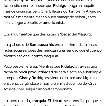
futbolísticamente; puede que
Fidalgo
tenga un poquito
más de dinámica, pero Charly llega a gol también y Álvaro no
tanto últimamente, tienen buen manejo de pelota", soltó
con categoría el
exlíder americanista
.
Los
argumentos
que desnudan la "
beca
" del
Maguito
Las palabras de
Sambueza hicieron
eco inmediato en las
redes sociales, pues desmenuzan una realidad que el cuerpo
técnico nacional intentó maquillar:
Poco peso en el área: Mientras que
Fidalgo
atraviesa una
racha de
poca productividad
de cara al arco en el balompié
europeo,
Charly Rodríguez
viene de firmar una
Liguilla
de
ensueño, cargándose al hombro el mediocampo del Cruz
Azul de Joel Huiqui rumbo al campeonato.
La mentira de la
jerarquía
: El debate se intensifica porque el