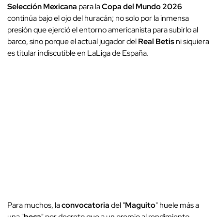
Selección Mexicana
para la
Copa del Mundo 2026
continúa bajo el ojo del huracán; no solo por la inmensa
presión que ejerció el entorno americanista para subirlo al
barco, sino porque el actual jugador del
Real Betis
ni siquiera
es titular indiscutible en LaLiga de España.
Para muchos, la
convocatoria
del "
Maguito
" huele más a
una "
beca
" por decreto que a un premio al rendimiento