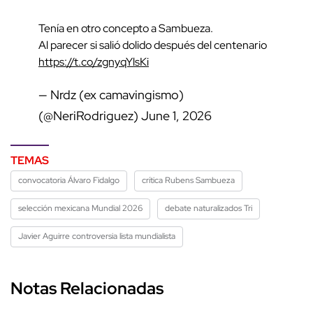
Tenía en otro concepto a Sambueza.
Al parecer si salió dolido después del centenario
https://t.co/zgnyqYlsKi
— Nrdz (ex camavingismo)
(@NeriRodriguez)
June 1, 2026
TEMAS
convocatoria Álvaro Fidalgo
crítica Rubens Sambueza
selección mexicana Mundial 2026
debate naturalizados Tri
Javier Aguirre controversia lista mundialista
Notas Relacionadas