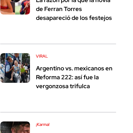
La razón por la que la novia
de Ferran Torres
desapareció de los festejos
VIRAL
Argentino vs. mexicanos en
Reforma 222: así fue la
vergonzosa trifulca
¡Karma!