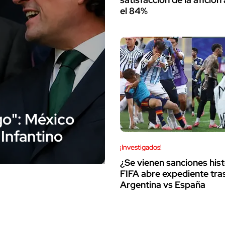
el 84%
go": México
 Infantino
¡Investigados!
¿Se vienen sanciones hist
FIFA abre expediente tras
Argentina vs España