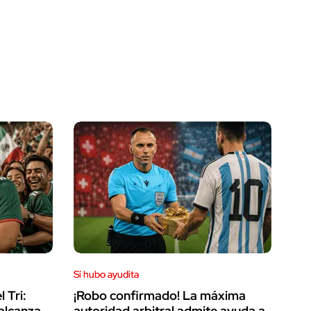
Sí hubo ayudita
 Tri:
¡Robo confirmado! La máxima
 alcanza
autoridad arbitral admite ayuda a