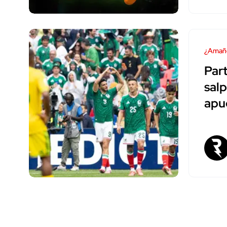
¿Amañ
Par
sal
apu