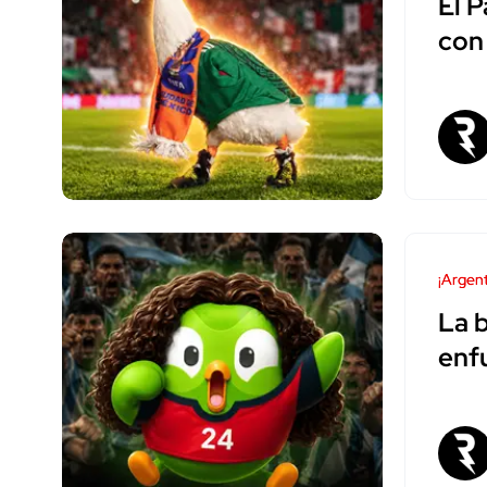
El 
con
¡Argent
La 
enf