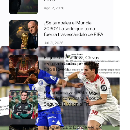
Ago. 2, 2026
¿Se tambalea el Mundial
2030? La sede que toma
fuerza tras escándalo de FIFA
Jul. 31, 2026
El que se ríe se lleva, Chivas
regresa la burla que RoRo le
hizo a Rivers
Ago. 5, 2026
Por primera vez, Rafa
Márquez convocaría a dos de
Segunda División al Tri
Ago. 6, 2026
Leagues Cup: Dónde ver EN