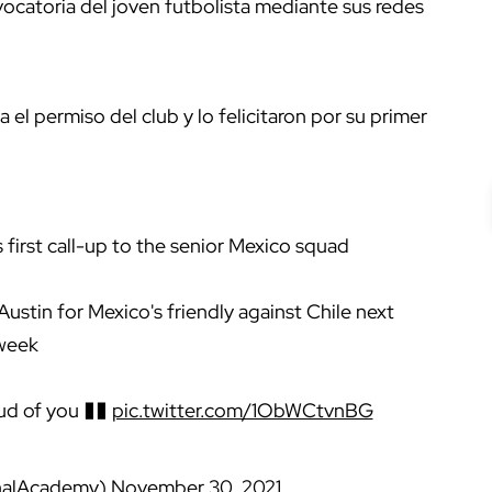
ocatoria del joven futbolista mediante sus redes
el permiso del club y lo felicitaron por su primer
 first call-up to the senior Mexico squad
 Austin for Mexico's friendly against Chile next
week
oud of you ��
pic.twitter.com/1ObWCtvnBG
nalAcademy)
November 30, 2021