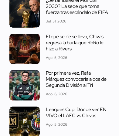
¿Se tambalea el Mundial
2030? La sede que toma
fuerza tras escándalo de FIFA
Jul. 31, 2026
El que se ríe se lleva, Chivas
regresa la burla que RoRo le
hizo a Rivers
Ago. 5, 2026
Por primera vez, Rafa
Márquez convocaría a dos de
Segunda División al Tri
Ago. 6, 2026
Leagues Cup: Dónde ver EN
VIVO el LAFC vs Chivas
Ago. 5, 2026