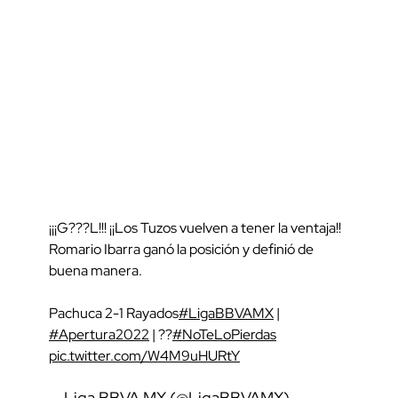
¡¡¡G???L!!! ¡¡Los Tuzos vuelven a tener la ventaja!!
Romario Ibarra ganó la posición y definió de
buena manera.
Pachuca 2-1 Rayados
#LigaBBVAMX
|
#Apertura2022
| ??
#NoTeLoPierdas
pic.twitter.com/W4M9uHURtY
— Liga BBVA MX (@LigaBBVAMX)