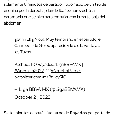
solamente 8 minutos de partido. Todo nació de un tiro de
esquina por la derecha, donde Ibáñez aprovechó la
carambola que se hizo para empujar con la parte baja del
abdomen.
¡¡¡G???L!!! ¡¡¡Nico!!! Muy temprano en el partido, el
Campeón de Goleo apareció y le dio la ventaja a
los Tuzos.
Pachuca 1-0 Rayados
#LigaBBVAMX
|
#Apertura2022
| ??
#NoTeLoPierdas
pic.twitter.com/mrRzJcyRiO
— Liga BBVA MX (@LigaBBVAMX)
October 21, 2022
Siete minutos después fue turno de
Rayados
por parte de