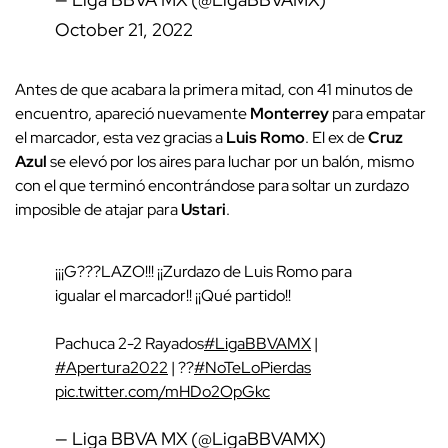
October 21, 2022
Antes de que acabara la primera mitad, con 41 minutos de
encuentro, apareció nuevamente
Monterrey
para empatar
el marcador, esta vez gracias a
Luis Romo
. El ex de
Cruz
Azul
se elevó por los aires para luchar por un balón, mismo
con el que terminó encontrándose para soltar un zurdazo
imposible de atajar para
Ustari
.
¡¡¡G???LAZO!!! ¡¡Zurdazo de Luis Romo para
igualar el marcador!! ¡¡Qué partido!!
Pachuca 2-2 Rayados
#LigaBBVAMX
|
#Apertura2022
| ??
#NoTeLoPierdas
pic.twitter.com/mHDo2OpGkc
— Liga BBVA MX (@LigaBBVAMX)