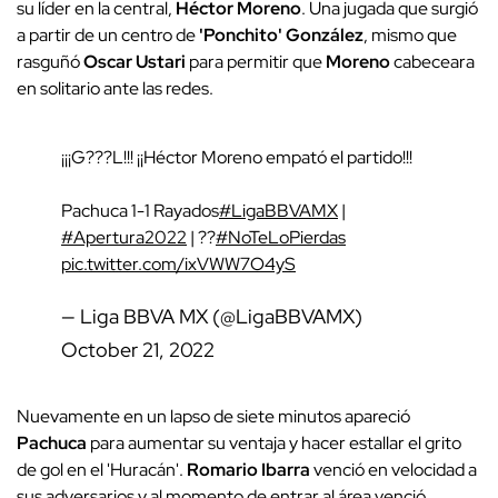
su líder en la central,
Héctor Moreno
. Una jugada que surgió
a partir de un centro de
'Ponchito' González
, mismo que
rasguñó
Oscar Ustari
para permitir que
Moreno
cabeceara
en solitario ante las redes.
¡¡¡G???L!!! ¡¡Héctor Moreno empató el partido!!!
Pachuca 1-1 Rayados
#LigaBBVAMX
|
#Apertura2022
| ??
#NoTeLoPierdas
pic.twitter.com/ixVWW7O4yS
— Liga BBVA MX (@LigaBBVAMX)
October 21, 2022
Nuevamente en un lapso de siete minutos apareció
Pachuca
para aumentar su ventaja y hacer estallar el grito
de gol en el 'Huracán'.
Romario Ibarra
venció en velocidad a
sus adversarios y al momento de entrar al área venció