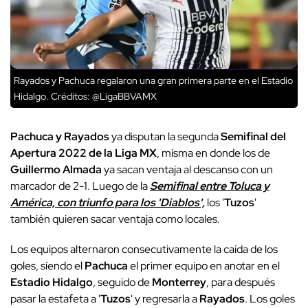
Rayados y Pachuca regalaron una gran primera parte en el Estadio
Hidalgo.
Créditos: @LigaBBVAMX
Pachuca y Rayados
ya disputan la segunda
Semifinal del
Apertura 2022 de la Liga MX
, misma en donde los de
Guillermo Almada
ya sacan ventaja al descanso con un
marcador de 2-1. Luego de la
Semifinal entre Toluca y
América, con triunfo para los 'Diablos',
los '
Tuzos
'
también quieren sacar ventaja como locales.
Los equipos alternaron consecutivamente la caída de los
goles, siendo el
Pachuca
el primer equipo en anotar en el
Estadio Hidalgo
, seguido de
Monterrey
, para después
pasar la estafeta a '
Tuzos
' y regresarla a
Rayados
. Los goles