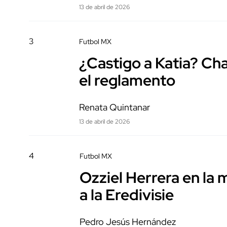
13 de abril de 2026
3
Futbol MX
¿Castigo a Katia? Cha
el reglamento
Renata Quintanar
13 de abril de 2026
4
Futbol MX
Ozziel Herrera en la 
a la Eredivisie
Pedro Jesús Hernández