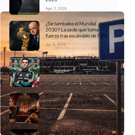
Ago. 2, 2026
¿Se tambalea el Mundial
2030? La sede que toma
fuerza tras escándalo de FIFA
Jul. 31, 2026
Por primera vez, Rafa
Márquez convocaría a dos de
Segunda División al Tri
Ago. 6, 2026
El que se ríe se lleva, Chivas
regresa la burla que RoRo le
hizo a Rivers
Ago. 5, 2026
Leagues Cup: Dónde ver EN