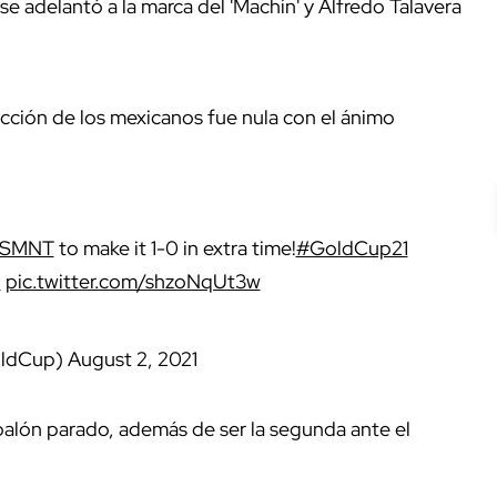
 se adelantó a la marca del 'Machín' y Alfredo Talavera
reacción de los mexicanos fue nula con el ánimo
SMNT
to make it 1-0 in extra time!
#GoldCup21
l
pic.twitter.com/shzoNqUt3w
oldCup)
August 2, 2021
balón parado, además de ser la segunda ante el