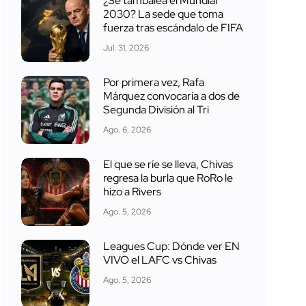
¿Se tambalea el Mundial
2030? La sede que toma
fuerza tras escándalo de FIFA
Jul. 31, 2026
Por primera vez, Rafa
Márquez convocaría a dos de
Segunda División al Tri
Ago. 6, 2026
El que se ríe se lleva, Chivas
regresa la burla que RoRo le
hizo a Rivers
Ago. 5, 2026
Leagues Cup: Dónde ver EN
VIVO el LAFC vs Chivas
Ago. 5, 2026