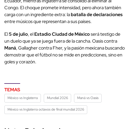
Ecuador, mientras Inglaterra se consolidó al eliminar al
Congo. El choque promete intensidad, pero ahora también
carga con un ingrediente extra: la
batalla de declaraciones
entre músicos que representan a sus países.
El
5 de julio
, el
Estadio Ciudad de México
será testigo de
un duelo que ya se juega fuera de la cancha. Oasis contra
Maná
, Gallagher contra Fher, y la pasión mexicana buscando
demostrar que el fútbol no se mide en predicciones, sino en
goles y corazón.
TEMAS
México vs Inglaterra
Mundial 2026
Maná vs Oasis
México vs Inglaterra octavos de final mundial 2026