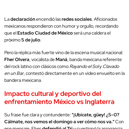
La
declaración
encendió las
redes sociales
. Aficionados
mexicanos respondieron con humor y orgullo, recordando
que el
Estadio Ciudad de México
será una caldera el
próximo
5 de julio
.
Pero la réplica más fuerte vino de la escena musical nacional:
Fher Olvera
, vocalista de
Maná
, banda mexicana referente
del rock latino con clásicos como
Rayando el Sol
y
Clavado
en un Bar
, contestó directamente en un video envuelto en la
bandera mexicana.
Impacto cultural y deportivo del
enfrentamiento México vs Inglaterra
Su frase fue clara y contundente:
"¡Ubícate, güey! ¿5–0?
Cálmate, nos vemos el domingo a ver cómo nos va."
Con
ese mensaje, Fher
defendió al Tri
y cuestionó la arrogancia