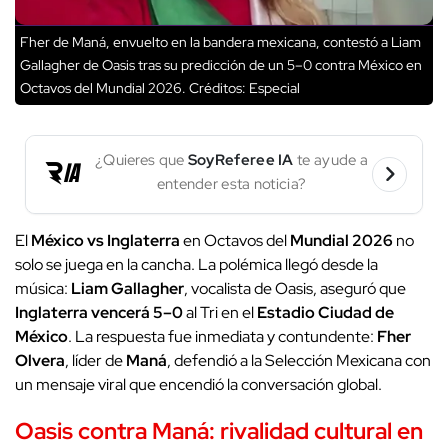
Fher de Maná, envuelto en la bandera mexicana, contestó a Liam
Gallagher de Oasis tras su predicción de un 5–0 contra México en
Octavos del Mundial 2026.
Créditos: Especial
¿Quieres que
SoyReferee IA
te ayude a
entender esta noticia?
El
México vs Inglaterra
en Octavos del
Mundial 2026
no
solo se juega en la cancha. La polémica llegó desde la
música:
Liam Gallagher
, vocalista de Oasis, aseguró que
Inglaterra vencerá 5–0
al Tri en el
Estadio Ciudad de
México
. La respuesta fue inmediata y contundente:
Fher
Olvera
, líder de
Maná
, defendió a la Selección Mexicana con
un mensaje viral que encendió la conversación global.
Oasis contra
Maná
: rivalidad cultural en