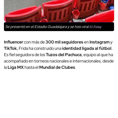
Se presentó en el Estadio Guadalajara y se hizo viral
IG Friday
Influencer
con más de
300 mil seguidores
en
Instagram
y
TikTok
, Frida ha construido una
identidad ligada al fútbol
.
Es fiel seguidora de los
Tuzos del Pachuca
, equipo al que ha
acompañado en torneos nacionales e internacionales, desde
la
Liga MX
hasta el
Mundial de Clubes
.