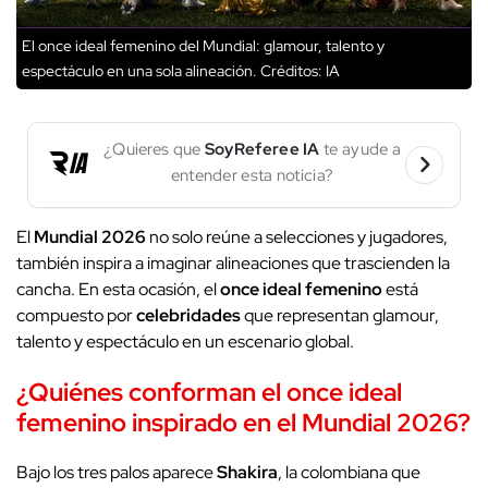
El once ideal femenino del Mundial: glamour, talento y
espectáculo en una sola alineación.
Créditos: IA
¿Quieres que
SoyReferee IA
te ayude a
entender esta noticia?
El
Mundial 2026
no solo reúne a selecciones y jugadores,
también inspira a imaginar alineaciones que trascienden la
cancha. En esta ocasión, el
once ideal femenino
está
compuesto por
celebridades
que representan glamour,
talento y espectáculo en un escenario global.
¿Quiénes conforman el once ideal
femenino inspirado en el Mundial 2026?
Bajo los tres palos aparece
Shakira
, la colombiana que