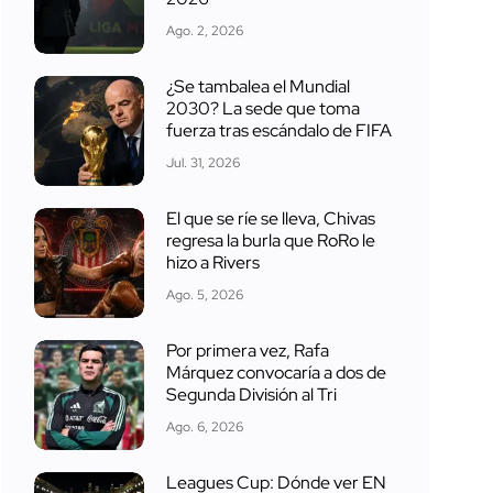
Ago. 2, 2026
¿Se tambalea el Mundial
2030? La sede que toma
fuerza tras escándalo de FIFA
Jul. 31, 2026
El que se ríe se lleva, Chivas
regresa la burla que RoRo le
hizo a Rivers
Ago. 5, 2026
Por primera vez, Rafa
Márquez convocaría a dos de
Segunda División al Tri
Ago. 6, 2026
Leagues Cup: Dónde ver EN