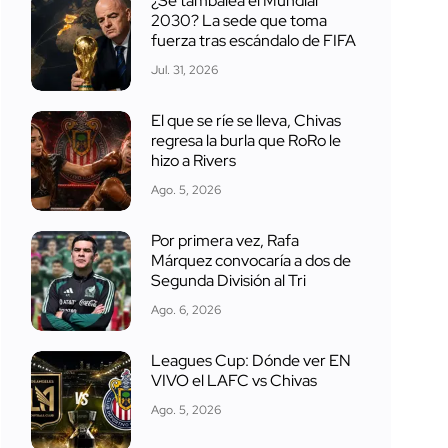
¿Se tambalea el Mundial
2030? La sede que toma
fuerza tras escándalo de FIFA
Jul. 31, 2026
El que se ríe se lleva, Chivas
regresa la burla que RoRo le
hizo a Rivers
Ago. 5, 2026
Por primera vez, Rafa
Márquez convocaría a dos de
Segunda División al Tri
Ago. 6, 2026
Leagues Cup: Dónde ver EN
VIVO el LAFC vs Chivas
Ago. 5, 2026