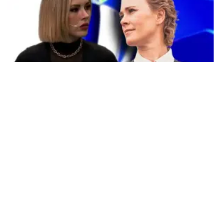
Tendencias
Reimers responde a polémica con
Miroslava: "me cag..."
Redacción SoyReferee