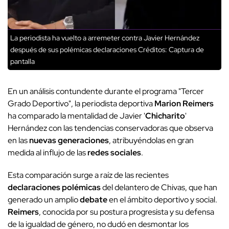
La periodista ha vuelto a arremeter contra Javier Hernández
después de sus polémicas declaraciones
Créditos: Captura de
pantalla
En un análisis contundente durante el programa "Tercer
Grado Deportivo", la periodista deportiva
Marion Reimers
ha comparado la mentalidad de Javier '
Chicharito
'
Hernández con las tendencias conservadoras que observa
en las
nuevas generaciones
, atribuyéndolas en gran
medida al influjo de las
redes sociales
.
Esta comparación surge a raíz de las recientes
declaraciones polémicas
del delantero de Chivas, que han
generado un amplio
debate
en el ámbito deportivo y social.
Reimers
, conocida por su postura progresista y su defensa
de la igualdad de género, no dudó en desmontar los