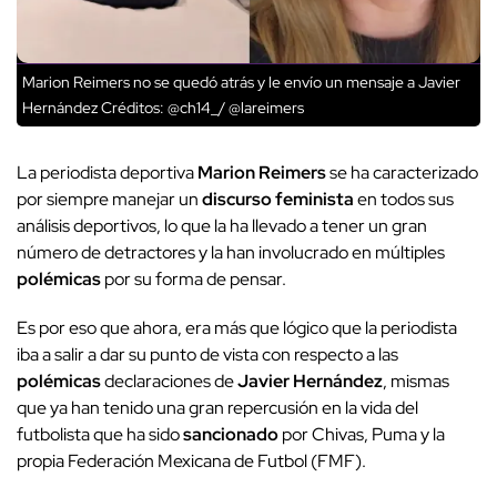
Marion Reimers no se quedó atrás y le envío un mensaje a Javier
Hernández
Créditos: @ch14_/ @lareimers
La periodista deportiva
Marion Reimers
se ha caracterizado
por siempre manejar un
discurso feminista
en todos sus
análisis deportivos, lo que la ha llevado a tener un gran
número de detractores y la han involucrado en múltiples
polémicas
por su forma de pensar.
Es por eso que ahora, era más que lógico que la periodista
iba a salir a dar su punto de vista con respecto a las
polémicas
declaraciones de
Javier Hernández
, mismas
que ya han tenido una gran repercusión en la vida del
futbolista que ha sido
sancionado
por Chivas, Puma y la
propia Federación Mexicana de Futbol (FMF).