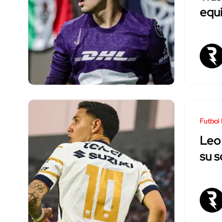
equi
Futbol
Leo 
su s