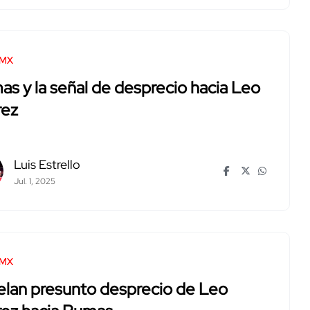
 MX
s y la señal de desprecio hacia Leo
rez
Luis Estrello
Jul. 1, 2025
 MX
elan presunto desprecio de Leo