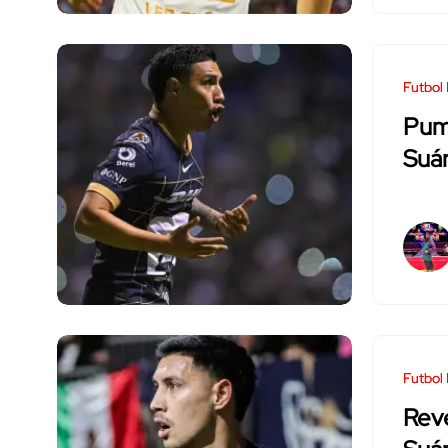
Futbol
Puma
Suá
Futbol
Rev