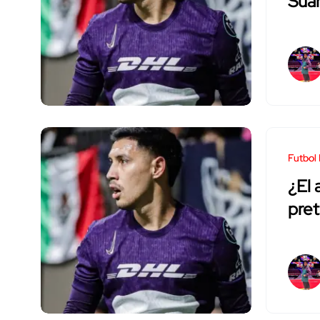
Suá
Futbol
¿El 
pre