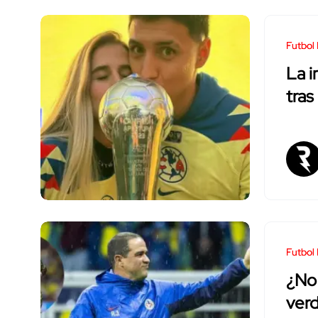
Futbol
La i
tras
Futbol
¿No 
verd