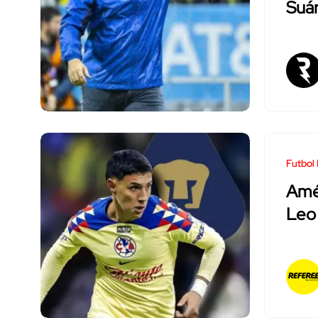
Suá
Futbol
Amér
Leo