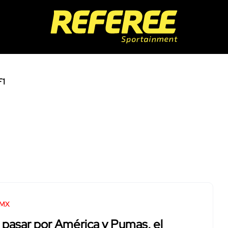
F1
 MX
 pasar por América y Pumas, el