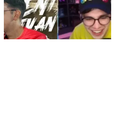
Tendencias
Dorados 'contrata' a Juan Guarnizo
tras atajada que se hizo viral
Redacción SoyReferee
Abr. 24, 2022