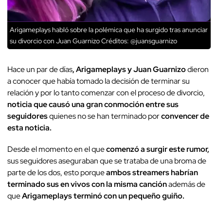
Arigameplays habló sobre la polémica que ha surgido tras anunciar
su divorcio con Juan Guarnizo
Créditos: @juansguarnizo
Hace un par de días
, Arigameplays y Juan Guarnizo
dieron
a conocer que había tomado la decisión de terminar su
relación y por lo tanto comenzar con el proceso de divorcio,
noticia que causó una gran conmoción entre sus
seguidores
quienes no se han terminado por
convencer de
esta noticia.
Desde el momento en el que
comenzó a surgir este rumor,
sus seguidores aseguraban que se trataba de una broma de
parte de los dos, esto porque
ambos streamers habrían
terminado sus en vivos con la misma canción
además de
que
Arigameplays terminó con un pequeño guiño.