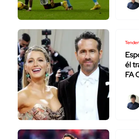
Tenden
Esp
él t
FA 