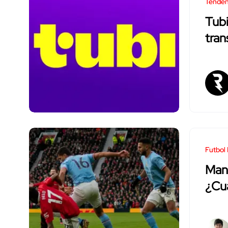
Tenden
Tub
tran
Futbol 
Manc
¿Cuá