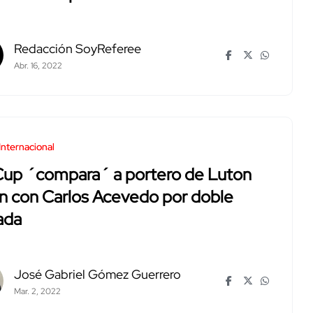
Redacción SoyReferee
Abr. 16, 2022
Internacional
Cup ´compara´ a portero de Luton
n con Carlos Acevedo por doble
ada
José Gabriel Gómez Guerrero
Mar. 2, 2022