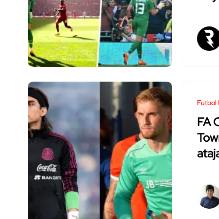
Futbol 
FA 
Tow
ataj