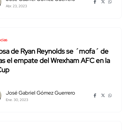
Abr. 23, 2023
cias
osa de Ryan Reynolds se ´mofa´ de
ras el empate del Wrexham AFC en la
Cup
José Gabriel Gómez Guerrero
Ene. 30, 2023