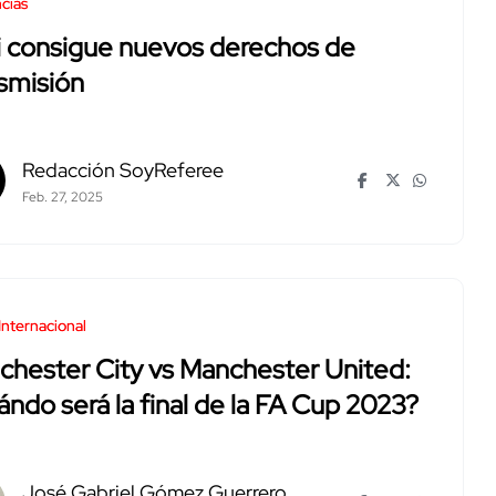
cias
i consigue nuevos derechos de
smisión
Redacción SoyReferee
Feb. 27, 2025
Internacional
hester City vs Manchester United:
ndo será la final de la FA Cup 2023?
José Gabriel Gómez Guerrero