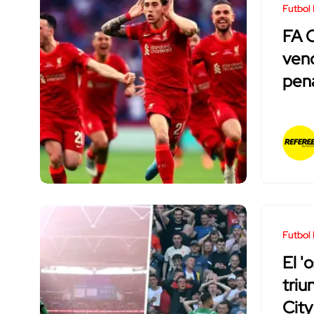
Futbol 
FA C
venc
pen
Futbol 
El '
triu
City