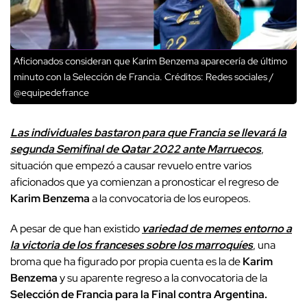
Aficionados consideran que Karim Benzema aparecería de último
minuto con la Selección de Francia.
Créditos: Redes sociales /
@equipedefrance
Las individuales bastaron para que Francia se llevará la
segunda Semifinal de Qatar 2022 ante Marruecos
,
situación que empezó a causar revuelo entre varios
aficionados que ya comienzan a pronosticar el regreso de
Karim Benzema
a la convocatoria de los europeos.
A pesar de que han existido
variedad de memes entorno a
la victoria de los franceses sobre los marroquíes
, una
broma que ha figurado por propia cuenta es la de
Karim
Benzema
y su aparente regreso a la convocatoria de la
Selección de Francia para la Final contra Argentina.