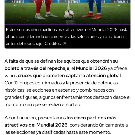
Estos son los cinco partidos más atractivos del Mundial 2026 hasta
ahora, considerando únicamente a las selecciones ya clasificadas
antes del repechaje.
Créditos: IA.
A falta de que se definan los equipos que obtendrán su
boleto a través del repechaje
, el
Mundial 2026
ya ofrece
varios
cruces que prometen captar la atención global
.
Con 12 grupos confirmados y la presencia de potencias
históricas, selecciones en ascenso y combinados con
grandes figuras, algunos enfrentamientos destacan desde el
momento en que se realizó el sorteo.
A continuación, presentamos
los cinco partidos más
atractivos del Mundial 2026
, considerando únicamente a
las selecciones ya clasificadas hasta este momento.