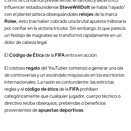
Como te contamos previamente, el famoso y excéntrico
influencer estadounidense
SteveWillDoIt
se había "rayado"
con el plantel azteca obsequiándoles
relojes
de la marca
Rolex
, esto tras haber cobrado una brutal apuesta millonaria
por confiar en la victoria tricolor. Sin embargo, lo que parecía
un festejo de magnates se transformó rápidamente en un
dolor de cabeza legal.
El
Código de Ética
de la
FIFA
entra en acción
El costoso
regalo
del YouTuber comenzó a generar una ola
de controversia y un escándalo mayúsculo en los escritorios
internacionales. La razón es contundente: las estrictas
reglas y el
código de ética
de la
FIFA
prohíben
categóricamente que cualquier jugador, cuerpo técnico o
directivo reciba obsequios, prebendas o beneficios
provenientes de
apuestas deportivas
.