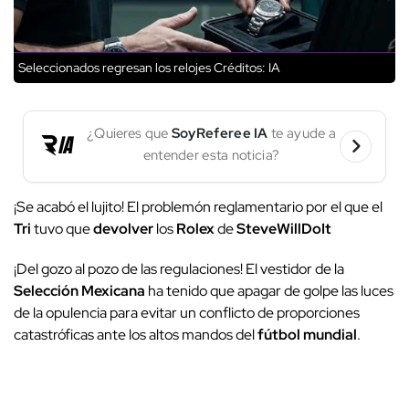
Seleccionados regresan los relojes
Créditos: IA
¿Quieres que
SoyReferee IA
te ayude a
entender esta noticia?
¡Se acabó el lujito! El problemón reglamentario por el que el
Tri
tuvo que
devolver
los
Rolex
de
SteveWillDoIt
¡Del gozo al pozo de las regulaciones! El vestidor de la
Selección Mexicana
ha tenido que apagar de golpe las luces
de la opulencia para evitar un conflicto de proporciones
catastróficas ante los altos mandos del
fútbol mundial
.