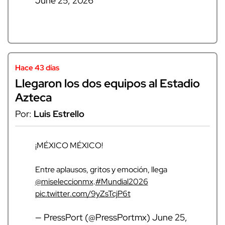
June 25, 2026
Hace 43 días
Llegaron los dos equipos al Estadio
Azteca
Por:
Luis Estrello
¡MÉXICO MÉXICO!
Entre aplausos, gritos y emoción, llega
@miseleccionmx
.
#Mundial2026
pic.twitter.com/9yZsTcjP6t
— PressPort (@PressPortmx)
June 25,