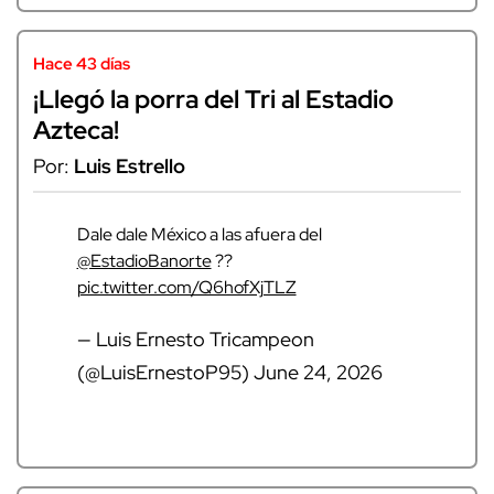
Hace 43 días
¡Llegó la porra del Tri al Estadio
Azteca!
Por:
Luis Estrello
Dale dale México a las afuera del
@EstadioBanorte
??
pic.twitter.com/Q6hofXjTLZ
— Luis Ernesto Tricampeon
(@LuisErnestoP95)
June 24, 2026