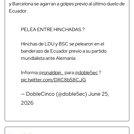
y Barcelona se agarran a golpes previo al último duelo de
Ecuador.
PELEA ENTRE HINCHADAS ?
Hinchas de LDU y BSC se pelearon en el
banderazo de Ecuador previo a su partido
mundialista ante Alemania
Informa
@ronaldpin_
para
@doble5ec
?
pic.twitter.com/DXC8bS8CJG
— DobleCinco (@doble5ec)
June 25,
2026