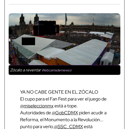
Zócalo a reventar
Webcamsdemexico
YA NO CABE GENTE EN EL ZÓCALO
El cupo para el Fan Fest para ver el juego de
@miseleccionmx
está a tope.
Autoridades de
@GobCDMX
piden acudir a
Reforma, el Monumento a la Revolución...
punto para verlo.
@SSC_CDMX
está