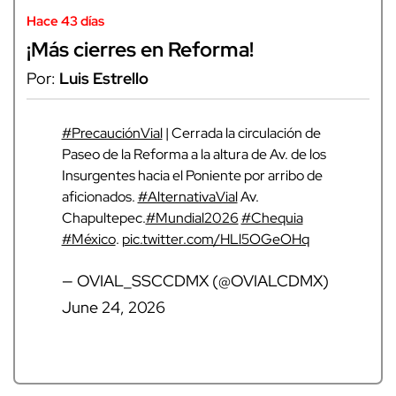
Hace 43 días
¡Más cierres en Reforma!
Por:
Luis Estrello
#PrecauciónVial
| Cerrada la circulación de
Paseo de la Reforma a la altura de Av. de los
Insurgentes hacia el Poniente por arribo de
aficionados.
#AlternativaVial
Av.
Chapultepec.
#Mundial2026
#Chequia
#México
.
pic.twitter.com/HLl5OGeOHq
— OVIAL_SSCCDMX (@OVIALCDMX)
June 24, 2026