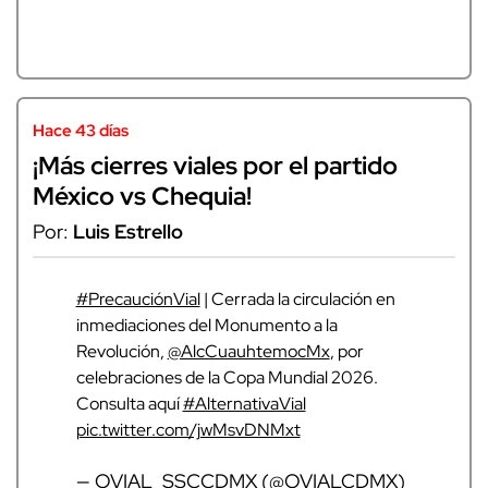
Hace 43 días
¡Más cierres viales por el partido
México vs Chequia!
Por:
Luis Estrello
#PrecauciónVial
| Cerrada la circulación en
inmediaciones del Monumento a la
Revolución,
@AlcCuauhtemocMx
, por
celebraciones de la Copa Mundial 2026.
Consulta aquí
#AlternativaVial
pic.twitter.com/jwMsvDNMxt
— OVIAL_SSCCDMX (@OVIALCDMX)