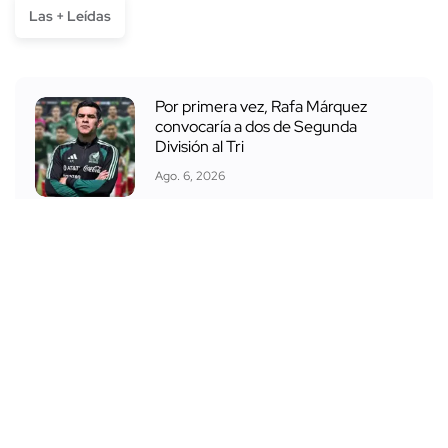
Las + Leídas
Por primera vez, Rafa Márquez
convocaría a dos de Segunda
División al Tri
Ago. 6, 2026
El que se ríe se lleva, Chivas regresa
la burla que RoRo le hizo a Rivers
Ago. 5, 2026
México vs USA: dónde ver la Final del
Premundial Sub‑20
Ago. 9, 2026