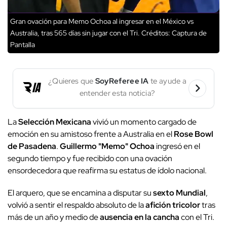
Gran ovación para Memo Ochoa al ingresar en el México vs
Australia, tras 565 días sin jugar con el Tri.
Créditos: Captura de
Pantalla
¿Quieres que
SoyReferee IA
te ayude a
entender esta noticia?
La
Selección Mexicana
vivió un momento cargado de
emoción en su amistoso frente a Australia en el
Rose Bowl
de Pasadena
.
Guillermo "Memo" Ochoa
ingresó en el
segundo tiempo y fue recibido con una ovación
ensordecedora que reafirma su estatus de ídolo nacional.
El arquero, que se encamina a disputar su
sexto Mundial
,
volvió a sentir el respaldo absoluto de la
afición tricolor
tras
más de un año y medio de
ausencia en la cancha
con el Tri.