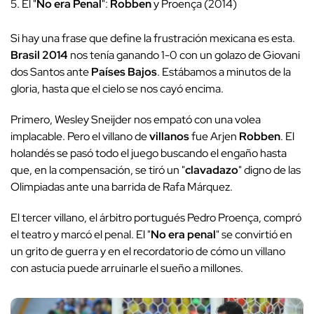
5. El "
No era Penal
":
Robben
y Proença (2014)
Si hay una frase que define la frustración mexicana es esta.
Brasil 2014
nos tenía ganando 1-0 con un golazo de Giovani
dos Santos ante
Países Bajos
. Estábamos a minutos de la
gloria, hasta que el cielo se nos cayó encima.
Primero, Wesley Sneijder nos empató con una volea
implacable. Pero el villano de
villanos
fue Arjen
Robben
. El
holandés se pasó todo el juego buscando el engaño hasta
que, en la compensación, se tiró un "
clavadazo
" digno de las
Olimpiadas ante una barrida de Rafa Márquez.
El tercer villano, el árbitro portugués Pedro Proença, compró
el teatro y marcó el penal. El "
No era penal
" se convirtió en
un grito de guerra y en el recordatorio de cómo un villano
con astucia puede arruinarle el sueño a millones.