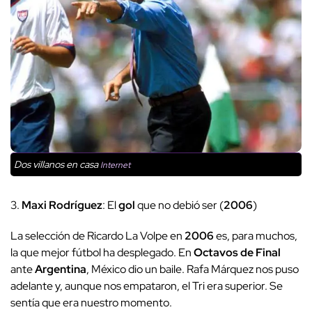
Dos villanos en casa
Internet
3.
Maxi Rodríguez
: El
gol
que no debió ser (
2006
)
La selección de Ricardo La Volpe en
2006
es, para muchos,
la que mejor fútbol ha desplegado. En
Octavos de Final
ante
Argentina
, México dio un baile. Rafa Márquez nos puso
adelante y, aunque nos empataron, el Tri era superior. Se
sentía que era nuestro momento.