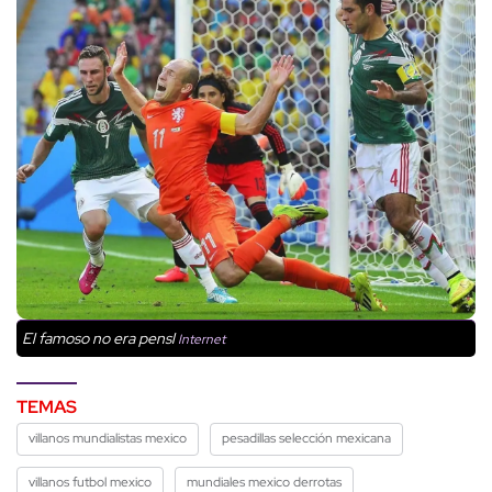
El famoso no era pensl
Internet
TEMAS
villanos mundialistas mexico
pesadillas selección mexicana
villanos futbol mexico
mundiales mexico derrotas