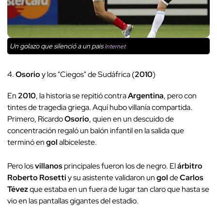
Un golazo que silenció a un pais
Internet
4.
Osorio
y los "Ciegos" de Sudáfrica (
2010
)
En
2010
, la historia se repitió contra
Argentina
, pero con
tintes de tragedia griega. Aquí hubo villanía compartida.
Primero, Ricardo
Osorio
, quien en un descuido de
concentración regaló un balón infantil en la salida que
terminó en
gol
albiceleste.
Pero los
villanos
principales fueron los de negro. El
árbitro
Roberto Rosetti
y su asistente validaron un
gol
de
Carlos
Tévez
que estaba en un fuera de lugar tan claro que hasta se
vio en las pantallas gigantes del estadio.