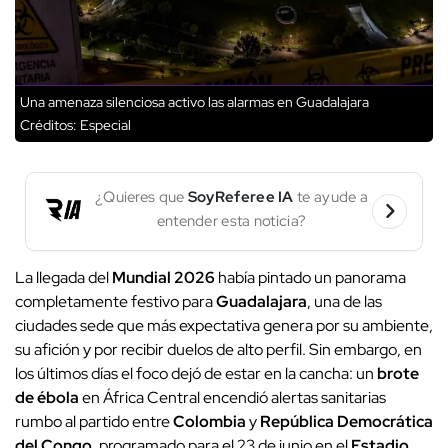
Una amenaza silenciosa activo las alarmas en Guadalajara
Créditos: Especial
¿Quieres que
SoyReferee IA
te ayude a
entender esta noticia?
La llegada del
Mundial 2026
había pintado un panorama
completamente festivo para
Guadalajara
, una de las
ciudades sede que más expectativa genera por su ambiente,
su afición y por recibir duelos de alto perfil. Sin embargo, en
los últimos días el foco dejó de estar en la cancha: un
brote
de ébola
en África Central encendió alertas sanitarias
rumbo al partido entre
Colombia
y
República Democrática
del Congo
, programado para el 23 de junio en el
Estadio