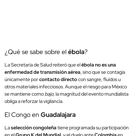
¿Qué se sabe sobre el
ébola
?
La Secretaría de Salud reiteró que el
ébola
no es una
enfermedad de transmisión aérea
, sino que se contagia
únicamente por
contacto directo
con sangre, fluidos u
otros materiales infecciosos. Aunque el riesgo para México
se mantiene como
bajo
, la magnitud del evento mundialista
obliga a reforzar la vigilancia.
El Congo en
Guadalajara
La
selección congoleña
tiene programada su participación
en el
Grupo K del Mundial
, y el duelo ante
Colombia
en