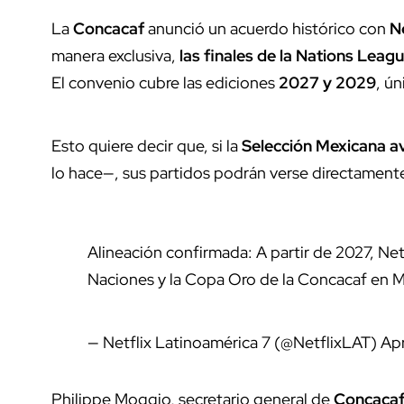
La
Concacaf
anunció un acuerdo histórico con
Ne
manera exclusiva,
las finales de la Nations Leag
El convenio cubre las ediciones
2027 y 2029
, ún
Esto quiere decir que, si la
Selección Mexicana
a
lo hace—, sus partidos podrán verse directament
Alineación confirmada: A partir de 2027, Netfl
Naciones y la Copa Oro de la Concacaf en 
— Netflix Latinoamérica 7 (@NetflixLAT)
Apr
Philippe Moggio, secretario general de
Concaca