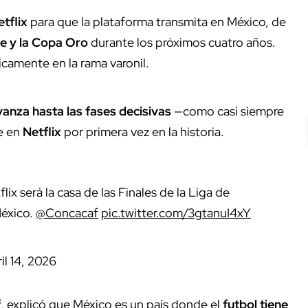
tflix
para que la plataforma transmita en México, de
ue y la Copa Oro
durante los próximos cuatro años.
icamente en la rama varonil.
vanza hasta las fases decisivas
—como casi siempre
e en
Netflix
por primera vez en la historia.
ix será la casa de las Finales de la Liga de
México.
@Concacaf
pic.twitter.com/3gtanuI4xY
il 14, 2026
f
, explicó que México es un país donde el
futbol tiene