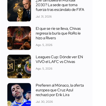
¿Se tambalea el Mundial
2030? La sede que toma
fuerza tras escándalo de FIFA
Jul. 31, 2026
El que se ríe se lleva, Chivas
regresa la burla que RoRo le
hizo a Rivers
Ago. 5, 2026
Leagues Cup: Dónde ver EN
VIVO el LAFC vs Chivas
Ago. 5, 2026
Prefieren al Mónaco, la oferta
europea que Cruz Azul
rechazó por Erik Lira
Jul. 30, 2026