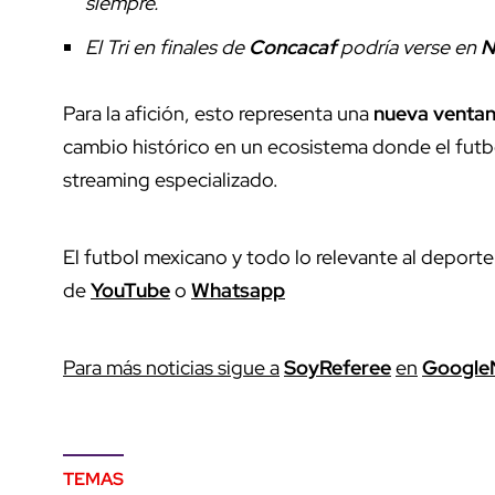
siempre.
El Tri en finales de
Concacaf
podría verse en
N
Para la afición, esto representa una
nueva ventana
cambio histórico en un ecosistema donde el futbo
streaming especializado.
El futbol mexicano y todo lo relevante al deporte
de
YouTube
o
Whatsapp
P
ara más noticias sigue a
SoyReferee
en
G
oogle
TEMAS