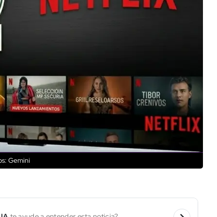
os: Gemini
 IA
te ayude a entender esta noticia?