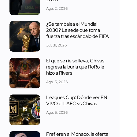
Ago. 2, 2026
¿Se tambalea el Mundial
2030? La sede que toma
fuerza tras escándalo de FIFA
Jul. 31, 2026
El que se ríe se lleva, Chivas
regresa la burla que RoRo le
hizo a Rivers
Ago. 5, 2026
Leagues Cup: Dónde ver EN
VIVO el LAFC vs Chivas
Ago. 5, 2026
Prefieren al Mónaco, la oferta