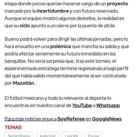
etapa donde pocos querían hacerse cargo de un
proyecto
marcado por la
incertidumbre
y con futuro reservado.
Aunque el equipo mostró algunos destellos, la realidad es
que su
ciclo
apunta a un cierre por la puerta de atrás.
Bueno podrá volver para dirigir las últimas jornadas, pero lo
hará envuelto en una
polémica
que mancha su salida y que
podría afectar seriamente su futuro inmediato en los
banquillos. No sería sorpresa que, tras este torneo, el
experimentado estratega termine regresando al bajo perfil
del que había salido momentáneamente al ser contratado
por
Mazatlán
.
El futbol mexicano y todo lo relevante al deporte lo
encuentras en nuestro canal de
YouTube
o
Whatsapp
P
ara más noticias sigue a
SoyReferee
en
G
oogleNews
TEMAS
Sergio Bueno
Katia Itzel
Liga MX
Pumas