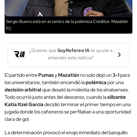
Sergio Bueno está en el centro de la polémica
Créditos: Mazatlán
FC
¿Quieres que
SoyReferee IA
te ayude a
entender esta noticia?
El partido entre
Pumas
y
Mazatlán
no solo dejó un
3-1
para
los universitarios, también encendió la
polémica
por una
decisión arbitral
que desató la molestia de los sinaloenses.
Todo ocurrió justo antes del descanso, cuando la
silbante
Katia Itzel García
decidió terminar el primer tiempo en una
jugada donde los cañoneros se perfilaban a una oportunidad
clara de gol.
La determinación provocó el enojo inmediato del banquillo