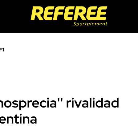
F1
osprecia'' rivalidad
entina