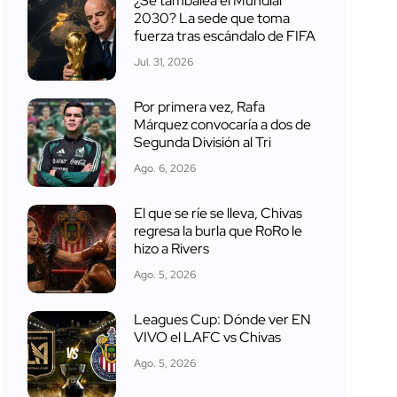
¿Se tambalea el Mundial
2030? La sede que toma
fuerza tras escándalo de FIFA
Jul. 31, 2026
Por primera vez, Rafa
Márquez convocaría a dos de
Segunda División al Tri
Ago. 6, 2026
El que se ríe se lleva, Chivas
regresa la burla que RoRo le
hizo a Rivers
Ago. 5, 2026
Leagues Cup: Dónde ver EN
VIVO el LAFC vs Chivas
Ago. 5, 2026