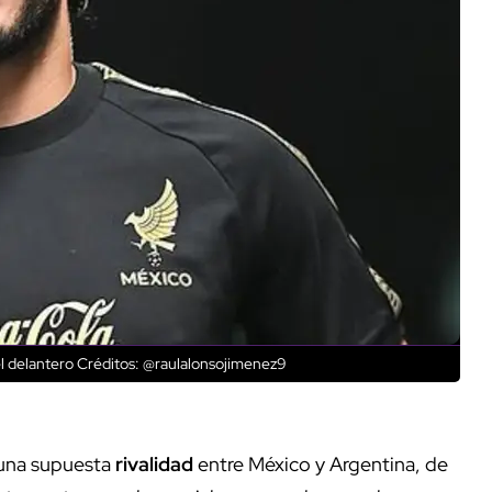
l delantero
Créditos: @raulalonsojimenez9
 una supuesta
rivalidad
entre México y Argentina, de