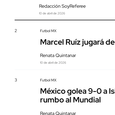
Redacción SoyReferee
10 de abril de 2026
2
Futbol MX
Marcel Ruíz jugará de
Renata Quintanar
10 de abril de 2026
3
Futbol MX
México golea 9-0 a Is
rumbo al Mundial
Renata Quintanar