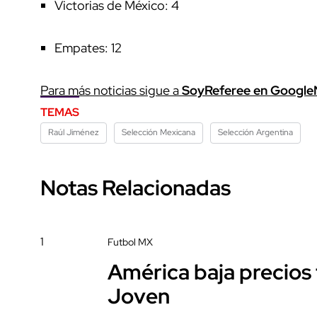
Victorias de México: 4
Empates: 12
Para más noticias sigue a
SoyReferee en Googl
TEMAS
Raúl Jiménez
Selección Mexicana
Selección Argentina
Notas Relacionadas
1
Futbol MX
América baja precios t
Joven