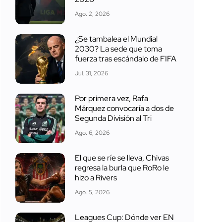
Ago. 2, 2026
¿Se tambalea el Mundial
2030? La sede que toma
fuerza tras escándalo de FIFA
Jul. 31, 2026
Por primera vez, Rafa
Márquez convocaría a dos de
Segunda División al Tri
Ago. 6, 2026
El que se ríe se lleva, Chivas
regresa la burla que RoRo le
hizo a Rivers
Ago. 5, 2026
Leagues Cup: Dónde ver EN