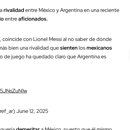
ta
rivalidad
entre México y Argentina en una reciente
lo
entre
aficionados.
, coincide con Lionel Messi al no saber de dónde
 más bien una rivalidad que
sienten
los
mexicanos
eno de juego ha quedado claro que Argentina es
/85JNsZuN1w
ref_ar)
June 12, 2025
 quería
demeritar
a México, puesto que él mismo