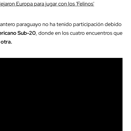
ejaron Europa para jugar con los 'Felinos'
lantero paraguayo no ha tenido participación debido
ricano Sub-20
, donde en los cuatro encuentros que
 otra.