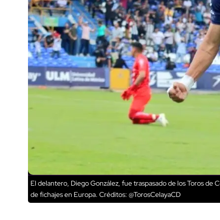
El delantero, Diego González, fue traspasado de los Toros de Cel
de fichajes en Europa.
Créditos: @TorosCelayaCD