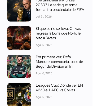
¿Se tambalea el Mundial
2030? La sede que toma
fuerza tras escándalo de FIFA
Jul. 31, 2026
El que se ríe se lleva, Chivas
regresa la burla que RoRo le
hizo a Rivers
Ago. 5, 2026
Por primera vez, Rafa
Márquez convocaría a dos de
Segunda División al Tri
Ago. 6, 2026
Leagues Cup: Dónde ver EN
VIVO el LAFC vs Chivas
Ago. 5, 2026