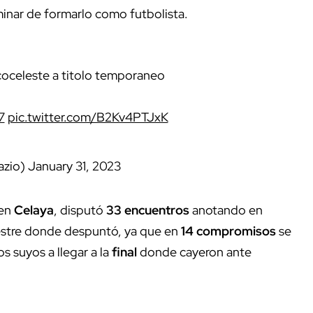
minar de formarlo como futbolista.
coceleste a titolo temporaneo
7
pic.twitter.com/B2Kv4PTJxK
azio)
January 31, 2023
 en
Celaya
, disputó
33 encuentros
anotando en
mestre donde despuntó, ya que en
14 compromisos
se
s suyos a llegar a la
final
donde cayeron ante