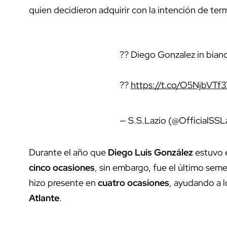
quien decidieron adquirir con la intención de ter
?? Diego Gonzalez in bian
??
https://t.co/O5NjbVTf3
— S.S.Lazio (@OfficialSSL
Durante el año que
Diego Luis González
estuvo
cinco ocasiones
, sin embargo, fue el último se
hizo presente en
cuatro ocasiones
, ayudando a lo
Atlante
.