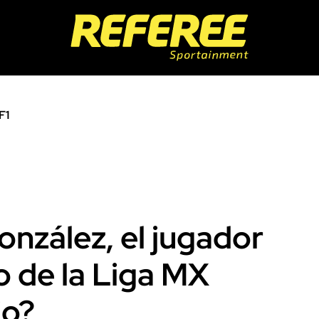
F1
nzález, el jugador
o de la Liga MX
io?