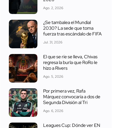
Ago. 2, 2026
¿Se tambalea el Mundial
2030? La sede que toma
fuerza tras escándalo de FIFA
Jul. 31, 2026
El que se ríe se lleva, Chivas
regresa la burla que RoRo le
hizo a Rivers
Ago. 5, 2026
Por primera vez, Rafa
Márquez convocaría a dos de
Segunda División al Tri
Ago. 6, 2026
Leagues Cup: Dónde ver EN