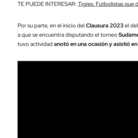
TE PUEDE INTERESAR:
Tigres: Futbolistas que d
Por su parte, en el inicio del
Clausura 2023
el de
a que se encuentra disputando el torneo
Sudame
tuvo actividad
anotó en una ocasión y asistió en