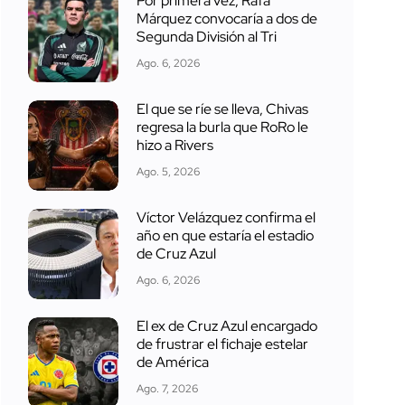
Por primera vez, Rafa
Márquez convocaría a dos de
Segunda División al Tri
Ago. 6, 2026
El que se ríe se lleva, Chivas
regresa la burla que RoRo le
hizo a Rivers
Ago. 5, 2026
Víctor Velázquez confirma el
año en que estaría el estadio
de Cruz Azul
Ago. 6, 2026
El ex de Cruz Azul encargado
de frustrar el fichaje estelar
de América
Ago. 7, 2026