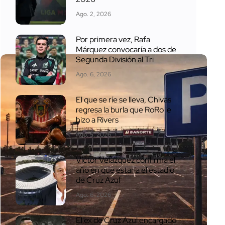
Ago. 2, 2026
Por primera vez, Rafa
Márquez convocaría a dos de
Segunda División al Tri
Ago. 6, 2026
El que se ríe se lleva, Chivas
regresa la burla que RoRo le
hizo a Rivers
Ago. 5, 2026
Víctor Velázquez confirma el
año en que estaría el estadio
de Cruz Azul
Ago. 6, 2026
El ex de Cruz Azul encargado