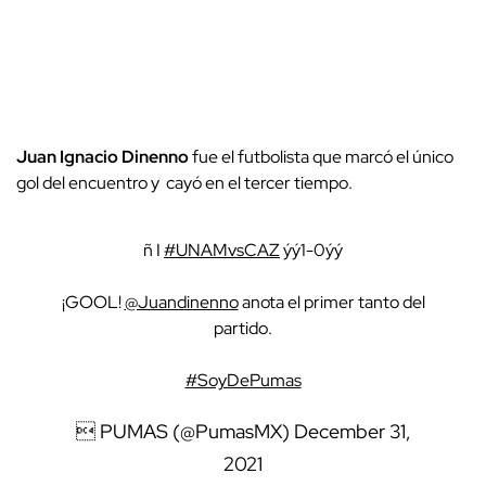
Juan Ignacio Dinenno
fue el futbolista que marcó el único
gol del encuentro y cayó en el tercer tiempo.
ñ I
#UNAMvsCAZ
ýý1-0ýý
¡GOOL!
@Juandinenno
anota el primer tanto del
partido.
#SoyDePumas
 PUMAS (@PumasMX)
December 31,
2021