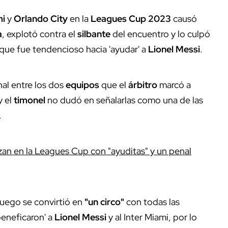
mi
y
Orlando City
en la
Leagues Cup 2023
causó
a
, explotó contra el
silbante
del encuentro y lo culpó
ue fue tendencioso hacia 'ayudar' a
Lionel Messi
.
nal entre los dos
equipos
que el
árbitro
marcó a
y el
timonel
no dudó en señalarlas como una de las
.
zan en la Leagues Cup con "ayuditas" y un penal
juego se convirtió en
"un circo"
con todas las
eneficaron' a
Lionel Messi
y al Inter Miami, por lo