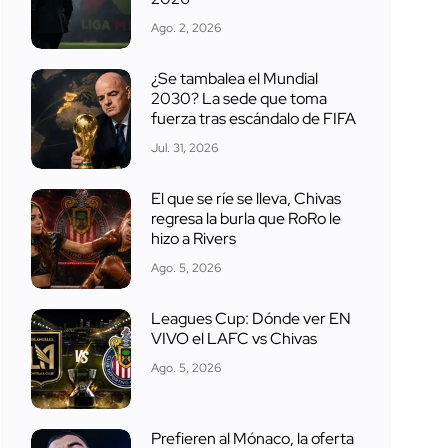
Ago. 2, 2026
¿Se tambalea el Mundial
2030? La sede que toma
fuerza tras escándalo de FIFA
Jul. 31, 2026
El que se ríe se lleva, Chivas
regresa la burla que RoRo le
hizo a Rivers
Ago. 5, 2026
Leagues Cup: Dónde ver EN
VIVO el LAFC vs Chivas
Ago. 5, 2026
Prefieren al Mónaco, la oferta