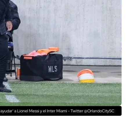
 'ayudar' a Lionel Messi y el Inter Miami - Twitter @OrlandoCitySC