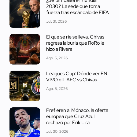
¿Se tambalea el Mundial
2030? La sede que toma
fuerza tras escándalo de FIFA
Jul. 31, 2026
El que se ríe se lleva, Chivas
regresa la burla que RoRo le
hizo a Rivers
Ago. 5, 2026
Leagues Cup: Dónde ver EN
VIVO el LAFC vs Chivas
Ago. 5, 2026
Prefieren al Mónaco, la oferta
europea que Cruz Azul
rechazó por Erik Lira
Jul. 30, 2026