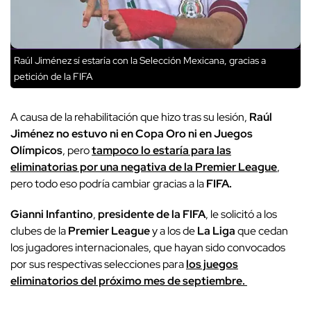
Raúl Jiménez sí estaría con la Selección Mexicana, gracias a
petición de la FIFA
A causa de la rehabilitación que hizo tras su lesión,
Raúl
Jiménez no estuvo ni en Copa Oro ni en Juegos
Olímpicos
, pero
tampoco lo estaría para las
eliminatorias por una negativa de la Premier League
,
pero todo eso podría cambiar gracias a la
FIFA.
Gianni Infantino
,
presidente de la FIFA
, le solicitó a los
clubes de la
Premier League
y a los de
La Liga
que cedan
los jugadores internacionales, que hayan sido convocados
por sus respectivas selecciones para
los juegos
eliminatorios del próximo mes de septiembre.