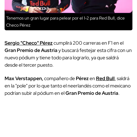
Tenemos un gran lugar para pelear por el 1-2 para Red Bull, dice
Checo Pérez
Sergio "Checo" Pérez
cumplirá 200 carreras en F1 en el
Gran Premio de Austria
y buscará festejar esta cifra con un
nuevo pódium y tiene todo para lograrlo, ya que saldrá
desde el tercer puesto.
Max Verstappen,
compañero de
Pérez
en
Red Bull
, saldrá
en la "pole" por lo que tanto el neerlandés como el mexicano
podrían subir al pódium en el
Gran Premio de Austria
.