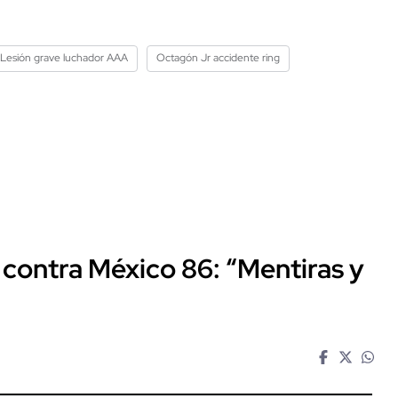
Lesión grave luchador AAA
Octagón Jr accidente ring
 contra México 86: “Mentiras y