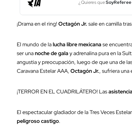
¿Quieres que
SoyReferee
¡Drama en el ring!
Octagón Jr.
sale en camilla tr
El mundo de la
lucha libre mexicana
se encuentra
ser una
noche de gala
y adrenalina pura en la Sul
angustia y preocupación, luego de que una de las
Caravana Estelar AAA,
Octagón Jr.
, sufriera una
¡TERROR EN EL CUADRILÁTERO! Las
asistenci
El espectacular gladiador de la Tres Veces Estela
peligroso castigo
.