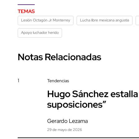
TEMAS
Lesión Octagón Jr Monterrey
Lucha libre mexicana angustia
Apoyo luchador herido
Notas Relacionadas
1
Tendencias
Hugo Sánchez estalla
suposiciones”
Gerardo Lezama
29 de mayo de 2026