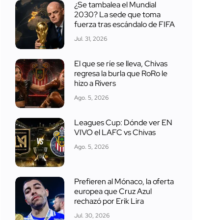
¿Se tambalea el Mundial
2030? La sede que toma
fuerza tras escándalo de FIFA
Jul. 31, 2026
El que se ríe se lleva, Chivas
regresa la burla que RoRo le
hizo a Rivers
Ago. 5, 2026
Leagues Cup: Dónde ver EN
VIVO el LAFC vs Chivas
Ago. 5, 2026
Prefieren al Mónaco, la oferta
europea que Cruz Azul
rechazó por Erik Lira
Jul. 30, 2026