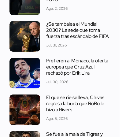
Ago. 2, 2026
¿Se tambalea el Mundial
2030? La sede que toma
fuerza tras escándalo de FIFA
Jul. 31, 2026
Prefieren al Mónaco, la oferta
europea que Cruz Azul
rechazó por Erik Lira
Jul. 30, 2026
El que se ríe se lleva, Chivas
regresa la burla que RoRo le
hizo a Rivers
Ago. 5, 2026
Se fue a la mala de Tigres y