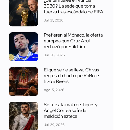
¿Se tambalea el Mundial
2030? La sede que toma
fuerza tras escándalo de FIFA
Jul. 31, 2026
Prefieren al Mónaco, la oferta
europea que Cruz Azul
rechazó por Erik Lira
Jul. 30, 2026
El que se ríe se lleva, Chivas
regresa la burla que RoRo le
hizo a Rivers
Ago. 5, 2026
Se fue a la mala de Tigres y
Ángel Correa sufre la
maldición azteca
Jul. 29, 2026