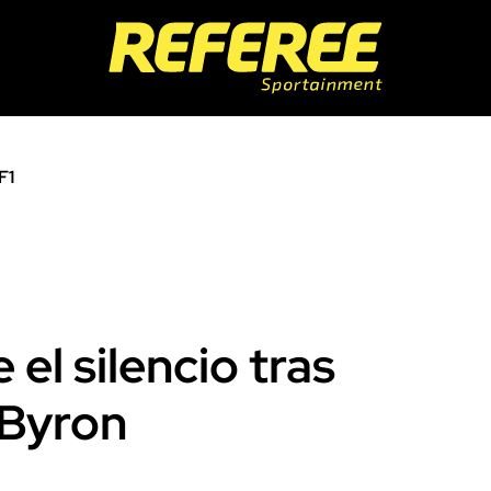
F1
l silencio tras
 Byron