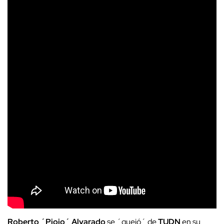
Roberto ´Piojo´ Alvarado
se ´quejó´ de
TUDN
en su