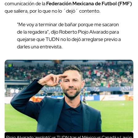
comunicación de la
Federación Mexicana de Futbol (FMF)
que saliera, por lo que no lo ´dejó´ contento.
"Me voy a terminar de bañar porque me sacaron
de la regadera", dijo Roberto Piojo Alvarado para
quejarse que TUDN no lo dejó arreglarse previo a
darles una entrevista.
Piojo Alvarado 'explotó' vs TUDN tras el México vs Canadá y Layún