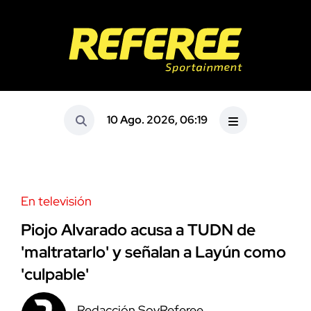
10 Ago. 2026, 06:19
En televisión
Piojo Alvarado acusa a TUDN de
'maltratarlo' y señalan a Layún como
'culpable'
Redacción SoyReferee