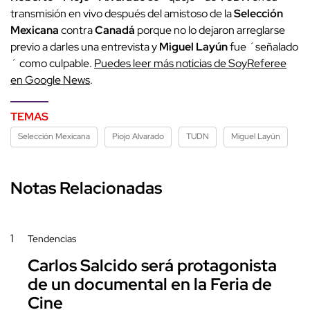
transmisión en vivo después del amistoso de la
Selección
Mexicana
contra
Canadá
porque no lo dejaron arreglarse
previo a darles una entrevista y
Miguel Layún
fue ´señalado
´ como culpable.
Puedes leer más noticias de SoyReferee
en Google News
.
TEMAS
Selección Mexicana
Piojo Alvarado
TUDN
Miguel Layún
Notas Relacionadas
1
Tendencias
Carlos Salcido será protagonista
de un documental en la Feria de
Cine