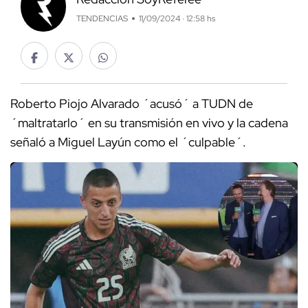
TENDENCIAS
11/09/2024 · 12:58 hs
Roberto Piojo Alvarado ´acusó´ a TUDN de
´maltratarlo´ en su transmisión en vivo y la cadena
señaló a Miguel Layún como el ´culpable´.