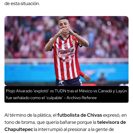
de esta situación.
Piojo Alvarado 'explotó' vs TUDN tras el México vs Canadá y Layún
fue señalado como el 'culpable' - Archivo Referee
Al término de la plática, el
futbolista de Chivas
expresó, en
tono de broma, que quería bañarse porque la
televisora de
Chapultepec
la interrumpió al presionar a la gente de