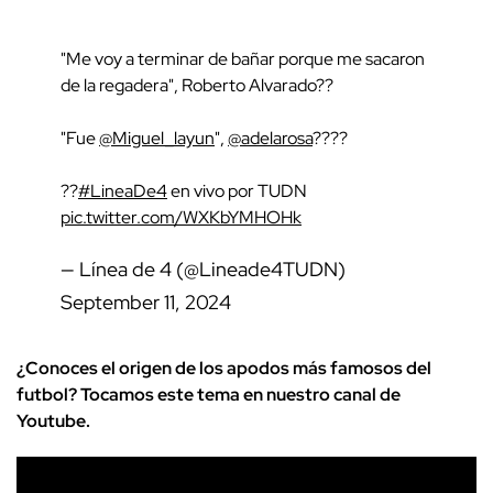
"Me voy a terminar de bañar porque me sacaron
de la regadera", Roberto Alvarado??
"Fue
@Miguel_layun
",
@adelarosa
????
??
#LineaDe4
en vivo por TUDN
pic.twitter.com/WXKbYMHOHk
— Línea de 4 (@Lineade4TUDN)
September 11, 2024
¿Conoces el origen de los apodos más famosos del
futbol? Tocamos este tema en nuestro canal de
Youtube.