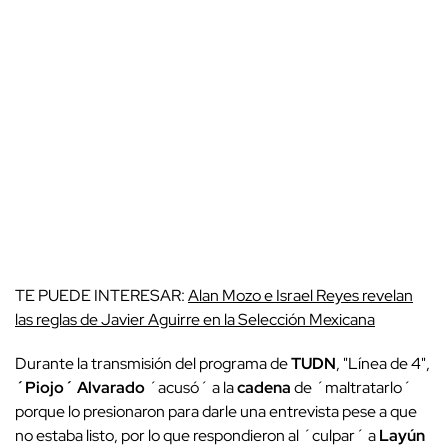
TE PUEDE INTERESAR:
Alan Mozo e Israel Reyes revelan
las reglas de Javier Aguirre en la Selección Mexicana
Durante la transmisión del programa de
TUDN
, "Línea de 4",
´Piojo´ Alvarado
´acusó´ a la
cadena
de ´maltratarlo´
porque lo presionaron para darle una entrevista pese a que
no estaba listo, por lo que respondieron al ´culpar´ a
Layún