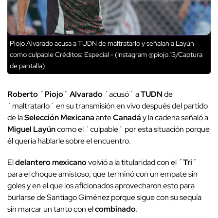
Piojo Alvarado acusa a TUDN de maltratarlo y señalan a Layún
como culpable
Créditos: Especial - (Instagram @piojo.13/Captura
de pantalla)
Roberto ´Piojo´ Alvarado
´acusó´ a
TUDN
de
´maltratarlo´ en su transmisión en vivo
después del partido
de la
Selección Mexicana
ante
Canadá
y la cadena señaló a
Miguel Layún
como el ´culpable´ por esta situación porque
él quería hablarle sobre el encuentro.
El
delantero mexicano
volvió a la titularidad con el
´Tri´
para el choque amistoso, que terminó con un
empate sin
goles
y en el que los aficionados aprovecharon esto para
burlarse de Santiago Giménez porque sigue con su sequía
sin marcar un tanto con el
combinado
.