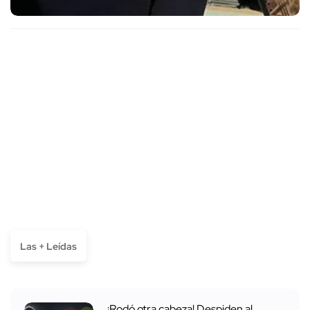
Las + Leídas
¡Rodó otra cabeza! Despiden al