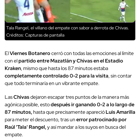
Tala Rangel, el villano del empate con sabor a derrota de Chivas.
Créditos: Capturas de pantalla
El
Viernes Botanero
cerró con todas las emociones al límite
con el
partido entre Mazatlán y Chivas en el Estadio
Kraken
, mismo que hasta los 87 minutos estaba
completamente controlado 0-2 para la visita
, sin contar
que todo terminaría en un vibrante empate.
Las
Chivas
dejaron escapar tres puntos de la manera más
agónica posible, esto
después ir ganando 0-2 a lo largo de
87 minutos,
hasta que precisamente apareció
Luis Amarilla
para meter el descuento, tras un
error patrocinado por
Raúl 'Tala' Rangel,
y así mandar a los suyos en busca del
empate.