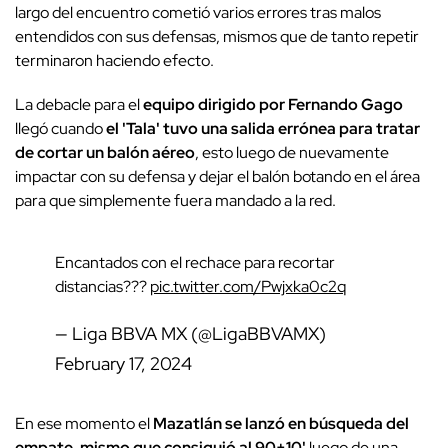
largo del encuentro cometió varios errores tras malos
entendidos con sus defensas, mismos que de tanto repetir
terminaron haciendo efecto.
La debacle para el
equipo dirigido por Fernando Gago
llegó cuando
el 'Tala' tuvo una salida errónea para tratar
de cortar un balón aéreo
, esto luego de nuevamente
impactar con su defensa y dejar el balón botando en el área
para que simplemente fuera mandado a la red.
Encantados con el rechace para recortar
distancias???
pic.twitter.com/Pwjxka0c2q
— Liga BBVA MX (@LigaBBVAMX)
February 17, 2024
En ese momento el
Mazatlán se lanzó en búsqueda del
empate, mismo que consiguió al 90+10'
luego de una