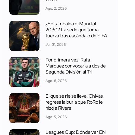
Ago. 2, 2026
¿Se tambalea el Mundial
2030? La sede que toma
fuerza tras escándalo de FIFA
Jul. 31, 2026
Por primera vez, Rafa
Márquez convocaría a dos de
Segunda División al Tri
Ago. 6, 2026
El que se ríe se lleva, Chivas
regresa la burla que RoRo le
hizo a Rivers
Ago. 5, 2026
Leagues Cup: Dónde ver EN