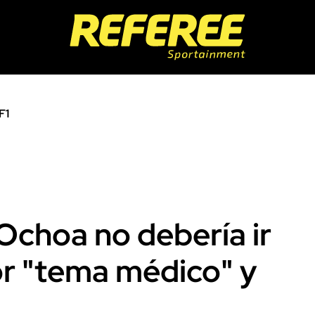
F1
Ochoa no debería ir
or "tema médico" y