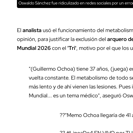
Oswaldo Sánchez fue ridiculizado en redes sociales por un err
El
analista
usó el funcionamiento del metabolism
opinión, para justificar la exclusión del
arquero de
Mundial 2026
con el
'Tri'
, motivo por el que los 
"(Guillermo Ochoa) tiene 37 años, (juega) e
vuelta constante. El metabolismo de todo s
más lento y de ahí vienen las lesiones. Pues
Mundial... es un tema médico", aseguró O
??"Memo Ochoa llegaría de 41 
??
#LineaDe4
EN VIVO por T