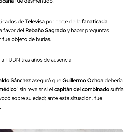
xicana
fue desmentido.
iticados de
Televisa
por parte de la
fanaticada
a favor del
Rebaño Sagrado
y hacer preguntas
or fue objeto de burlas.
a a TUDN tras años de ausencia
ldo Sánchez
aseguró que
Guillermo Ochoa
debería
 médico"
sin revelar si el
capitán del combinado
sufría
ocó sobre su edad; ante esta situación, fue
.