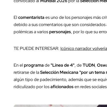
convocado al
Mundial 2026
por la
Selección Me
El
comentarista
es uno de los personajes más cr
debido a sus comentarios que son considerados 
polémicas a varios
personajes
, por lo que su err
TE PUEDE INTERESAR:
Icónico narrador volverí
En el
programa
de
"Línea de 4"
, de
TUDN
,
Oswa
retirarse de la
Selección Mexicana "por un tema
algún tipo de padecimiento, además que se equiv
ridiculizado por los
aficionados
en redes sociales