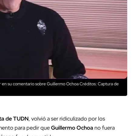
or en su comentario sobre Guillermo Ochoa
Créditos: Captura de
sta de TUDN
, volvió a ser ridiculizado por los
umento para pedir que
Guillermo Ochoa
no fuera