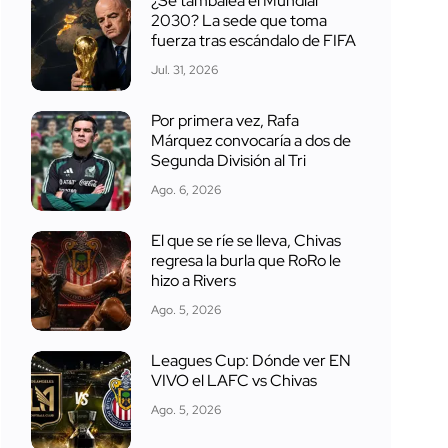
¿Se tambalea el Mundial
2030? La sede que toma
fuerza tras escándalo de FIFA
Jul. 31, 2026
Por primera vez, Rafa
Márquez convocaría a dos de
Segunda División al Tri
Ago. 6, 2026
El que se ríe se lleva, Chivas
regresa la burla que RoRo le
hizo a Rivers
Ago. 5, 2026
Leagues Cup: Dónde ver EN
VIVO el LAFC vs Chivas
Ago. 5, 2026