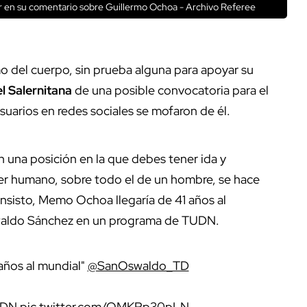
or en su comentario sobre Guillermo Ochoa - Archivo Referee
o del cuerpo, sin prueba alguna para apoyar su
l Salernitana
de una posible convocatoria para el
usuarios en redes sociales se mofaron de él.
n una posición en la que debes tener ida y
er humano, sobre todo el de un hombre, se hace
 insisto, Memo Ochoa llegaría de 41 años al
swaldo Sánchez en un programa de TUDN.
años al mundial"
@SanOswaldo_TD
UDN
pic.twitter.com/OMKRp30pLN