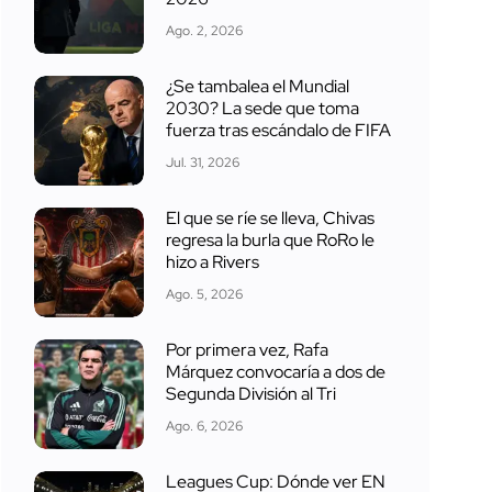
Ago. 2, 2026
¿Se tambalea el Mundial
2030? La sede que toma
fuerza tras escándalo de FIFA
Jul. 31, 2026
El que se ríe se lleva, Chivas
regresa la burla que RoRo le
hizo a Rivers
Ago. 5, 2026
Por primera vez, Rafa
Márquez convocaría a dos de
Segunda División al Tri
Ago. 6, 2026
Leagues Cup: Dónde ver EN