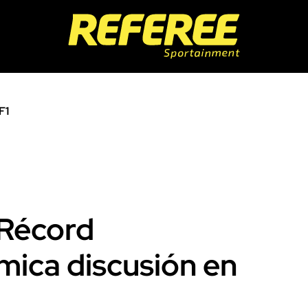
F1
 Récord
mica discusión en