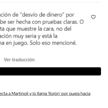
ta a Martinoli y lo llama 'llorón' por queja hacia