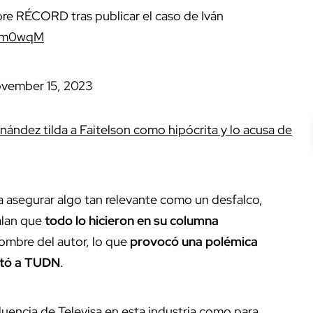
re RÉCORD tras publicar el caso de Iván
PIm0wqM
vember 15, 2023
ández tilda a Faitelson como hipócrita y lo acusa de
a asegurar algo tan relevante como un desfalco,
alan que
todo lo hicieron en su columna
nombre del autor, lo que
provocó una polémica
estó a TUDN
.
luencia de Televisa en esta industria como para