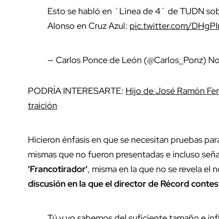
Esto se habló en ´Línea de 4´ de TUDN sob
Alonso en Cruz Azul:
pic.twitter.com/DHg
— Carlos Ponce de León (@Carlos_Ponz)
No
PODRÍA INTERESARTE:
Hijo de José Ramón Fern
traición
Hicieron énfasis en que se necesitan pruebas par
mismas que no fueron presentadas e incluso señ
'Francotirador'
, misma en la que no se revela el 
discusión en la que el director de Récord cont
Tú y yo sabemos del suficiente tamaño e inf