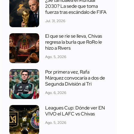
¿Se tambalea el Mundial
2030? La sede que toma
fuerza tras escándalo de FIFA
Jul. 31, 2026
El que se ríe se lleva, Chivas
regresa la burla que RoRo le
hizo a Rivers
Ago. 5, 2026
Por primera vez, Rafa
Márquez convocaría a dos de
Segunda División al Tri
Ago. 6, 2026
Leagues Cup: Dónde ver EN
VIVO el LAFC vs Chivas
Ago. 5, 2026