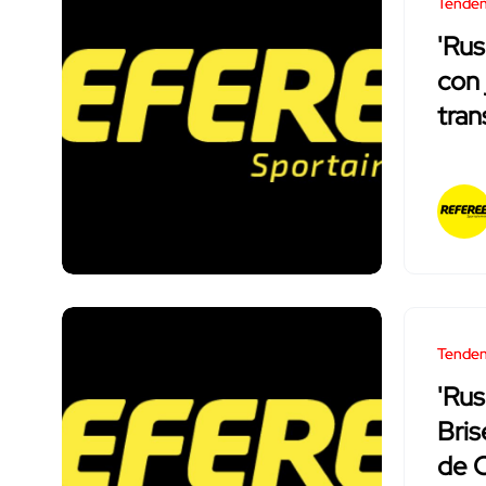
Tenden
'Rus
con 
tran
Tenden
'Rus
Bris
de 