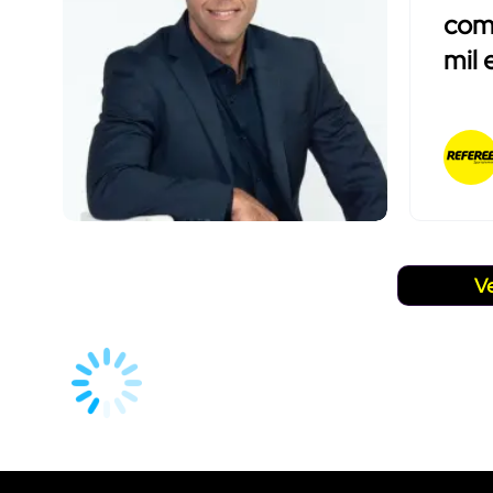
comp
mil 
V