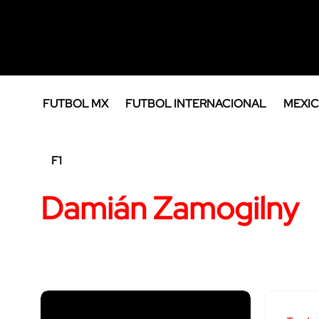
FUTBOL MX
FUTBOL INTERNACIONAL
MEXIC
F1
Damián Zamogilny