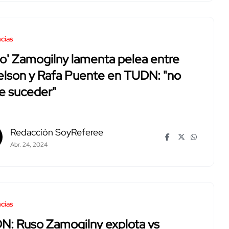
cias
o' Zamogilny lamenta pelea entre
elson y Rafa Puente en TUDN: "no
e suceder"
Redacción SoyReferee
Abr. 24, 2024
cias
N: Ruso Zamogilny explota vs