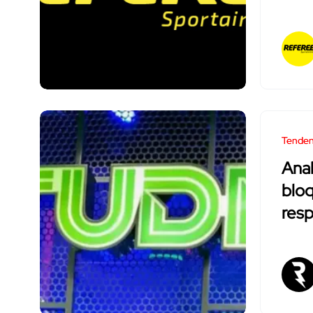
Tenden
Anal
bloq
res