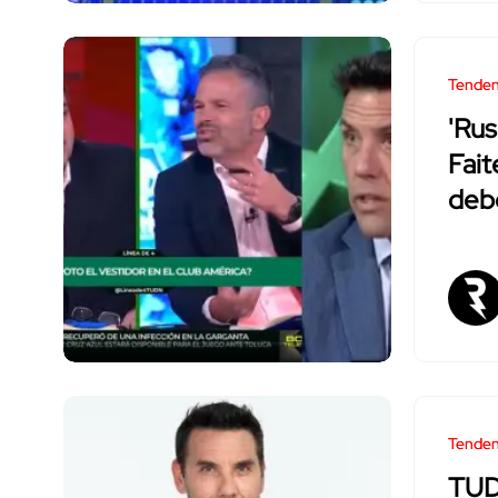
Tenden
'Rus
Fait
deb
Tenden
TUD