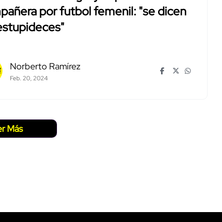
añera por futbol femenil: "se dicen
estupideces"
Norberto Ramírez
Feb. 20, 2024
er Más