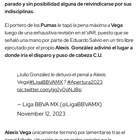
parado y sin posibilidad alguna de reivindicarse por sus
indisciplinas.
El portero de los
Pumas
le tapó la pena máxima a
Vega
luego de una exhaustiva revisión en el VAR, puesto que se
señaló una mano por parte de Eduardo Salvio en un tiro libre
ejecutado por el propio
Alexis
.
González adivinó el lugar a
donde iría el disparo y puso de cabeza C.U.
¡Julio González le detuvo el penal a Alexis
Vega!
#LigaBBVAMX
?
#Apertura2023
pic.twitter.com/gg2y0oNJBp
— Liga BBVA MX (@LigaBBVAMX)
November 12, 2023
Alexis Vega
únicamente terminó por lamentarse tras el
penal fallado, situación que en redes sociales no le