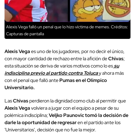
Alexis Vega falló un penal que lo hizo víctima de memes.
Créditos:
Capturas de pantalla
Alexis Vega
es uno de los jugadores, por no decir el único,
con mayor cantidad de rechazo entre la afición de
Chivas
;
esta situación se deriva de varios motivos como lo es
su
indisciplina previo al partido contra Toluca
y ahora más
con el penal que falló ante
Pumas en el Olímpico
Universitario.
Las
Chivas
perdieron la dignidad como club al permitir que
Alexis Vega
volviera a jugar con el equipo a pesar de su
polémica indisciplina;
Veljko Paunovic tomó la decisión de
darle la oportunidad de regresar
en el partido ante los
'Universitarios', decisión que no fue la mejor.