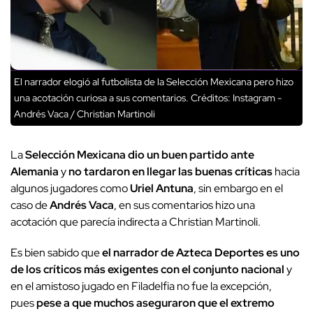
El narrador elogió al futbolista de la Selección Mexicana pero hizo
una acotación curiosa a sus comentarios.
Créditos: Instagram -
Andrés Vaca / Christian Martinoli
La
Selección Mexicana dio un buen partido ante
Alemania
y
no tardaron en llegar las buenas críticas
hacia
algunos jugadores como
Uriel Antuna
, sin embargo en el
caso de
Andrés Vaca
, en sus comentarios hizo una
acotación que parecía indirecta a Christian Martinoli.
Es bien sabido que
el narrador de Azteca Deportes es uno
de los críticos más exigentes con el conjunto nacional
y
en el amistoso jugado en Filadelfia no fue la excepción,
pues
pese a que muchos aseguraron que el extremo