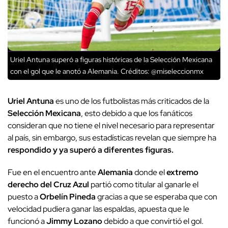
Uriel Antuna superó a figuras históricas de la Selección Mexicana
con el gol que le anotó a Alemania.
Créditos: @miseleccionmx
Uriel Antuna
es uno de los futbolistas más criticados de la
Selección Mexicana
, esto debido a que los fanáticos
consideran que no tiene el nivel necesario para representar
al país, sin embargo, sus estadísticas revelan que siempre ha
respondido y ya superó a diferentes figuras.
Fue en el encuentro ante
Alemania
donde el
extremo
derecho del Cruz Azul
partió como titular al ganarle el
puesto a
Orbelín Pineda
gracias a que se esperaba que con
velocidad pudiera ganar las espaldas, apuesta que le
funcionó a
Jimmy Lozano
debido a que convirtió el gol.