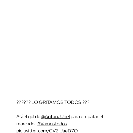
?????? LO GRITAMOS TODOS ???
Así el gol de
@AntunaUriel
para empatar el
marcador.
#VamosTodos
pic.twitter.com/CV2lUaeD7O