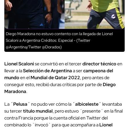
Diego Maradona no estuvo contento con la llegada de Lionel
Scaloni a Argentina
Créditos: Especial - (Twitter
@Argentina/Twitter @Dorados)
Lionel Scaloni
se convirtió en el tercer
director técnico
en
llevar a la
Selección de Argentina
a ser
campeona del
mundo
en el
Mundial de Qatar 2022
, pero antes de
conseguir esto, recibió duras críticas por parte de
Diego
Maradona
.
La
´Pelusa´
no pudo ver cómo la
´albiceleste´
levantaba
su tercer
título mundial
, pero estuvo ´presente´ en la final
contra Francia porque la cuenta oficial en Twitter del
combinado lo ´invocó´ para que acompañara a
Lionel