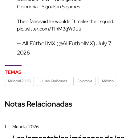
Colombia - 5 goals in 5 games.
Their fans said he wouldn´t make their squad.
pic.twitter.com/TIhM3gW9Ju
— All Fútbol MX (@AllFutbolMX)
July 7,
2026
TEMAS
Mundial 2026
Julián Quiñones
Colombia
México
Notas Relacionadas
1
Mundial 2026