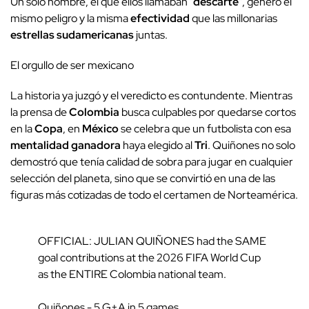
Un solo hombre, el que ellos llamaban "
descarte
", generó el
mismo peligro y la misma
efectividad
que las millonarias
estrellas sudamericanas
juntas.
El orgullo de ser mexicano
La historia ya juzgó y el veredicto es contundente. Mientras
la prensa de
Colombia
busca culpables por quedarse cortos
en la
Copa
, en
México
se celebra que un futbolista con esa
mentalidad ganadora
haya elegido al
Tri
. Quiñones no solo
demostró que tenía calidad de sobra para jugar en cualquier
selección del planeta, sino que se convirtió en una de las
figuras más cotizadas de todo el certamen de Norteamérica.
OFFICIAL: JULIAN QUIÑONES had the SAME
goal contributions at the 2026 FIFA World Cup
as the ENTIRE Colombia national team.
Quiñones - 5 G+A in 5 games.