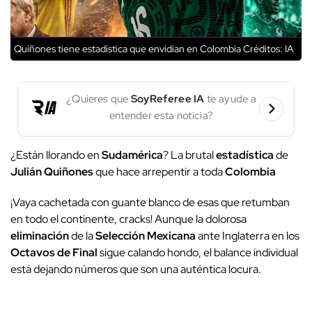
Quiñones tiene estadística que envidian en Colombia
Créditos: IA
¿Quieres que
SoyReferee IA
te ayude a
entender esta noticia?
¿Están llorando en
Sudamérica
? La brutal
estadística
de
Julián Quiñones
que hace arrepentir a toda
Colombia
¡Vaya cachetada con guante blanco de esas que retumban
en todo el continente, cracks! Aunque la dolorosa
eliminación
de la
Selección Mexicana
ante Inglaterra en los
Octavos de Final
sigue calando hondo, el balance individual
está dejando números que son una auténtica locura.