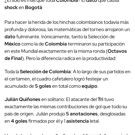
¿Él solo es más que toda
Colombia
? El
dato
que causa
shock
en
Bogotá
Para hacer la herida de los hinchas colombianos todavía más
profunda y dolorosa, las matemáticas del torneo arrojaron un
dato
fulminante. Irónicamente, tanto la Selección de
México
como la de
Colombia
terminaron su participación
en este Mundial exactamente en la misma ronda (
Octavos
de Final
). Pero la diferencia radica en la productividad:
Toda la
Selección de Colombia
: A lo largo de sus partidos en
el certamen, el cuadro cafetalero logró festejar un
acumulado de
5 goles
en total como
equipo
.
Julián Quiñones
en solitario: El atacante del
Tri
tuvo
exactamente las mismas contribuciones de gol que todo su
país de origen. Julián produjo
5 anotaciones
, desglosadas
en
4 goles
firmados por él y 1
asistencia
letal.